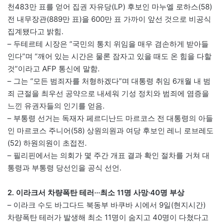
천483만 표를 얻어 집권 자유당(LP) 후보인 마누엘 로하스(58)
전 내무장관(889만 표)을 600만 표 가까이 앞선 것으로 비공식
집계됐다고 밝힘.
– 두테르테 시장은 “국민의 통치 위임을 매우 겸손하게 받아들
인다”며 “깨어 있는 시간은 물론 잠자고 있을 때도 온 힘을 다할
것”이라고 AFP 통신에 말함.
– 그는 “모든 범죄자를 처형하겠다”며 대통령 취임 6개월 내 범
죄 근절을 최우선 공약으로 내세워 기성 정치와 범죄에 염증을
느낀 유권자들의 인기를 얻음.
– 부통령 선거는 독재자 페르디난드 마르코스 전 대통령의 아들
인 마르코스 주니어(58) 상원의원과 여당 후보인 레니 로브레도
(52) 하원의원이 초접전.
– 필리핀에서는 의회가 몇 주간 개표 결과 확인 절차를 거쳐 대
통령과 부통령 당선인을 공식 선언.
2. 이라크서 차량폭탄 테러···최소 11명 사망·40명 부상
– 이라크 수도 바그다드 북동부 바쿠바 시에서 9일(현지시간)
차량폭탄 테러가 발생해 최소 11명이 숨지고 40명이 다쳤다고