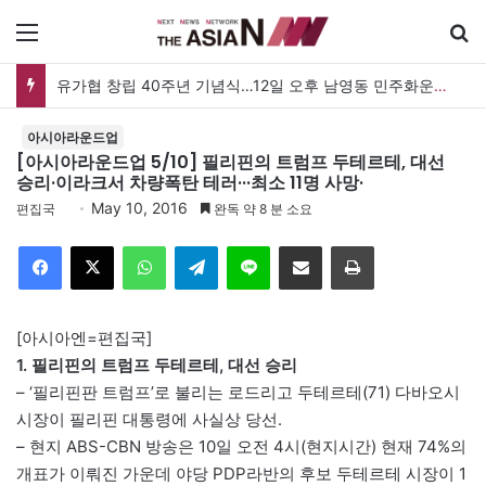
메뉴
유가협 창립 40주년 기념식…12일 오후 남영동 민주화운동기념관
아시아라운드업
[아시아라운드업 5/10] 필리핀의 트럼프 두테르테, 대선
승리·이라크서 차량폭탄 테러···최소 11명 사망·
May 10, 2016
편집국
완독 약 8 분 소요
Facebook
X
WhatsApp
Telegram
Line
이메일
인쇄
[아시아엔=편집국]
1. 필리핀의 트럼프 두테르테, 대선 승리
– ‘필리핀판 트럼프’로 불리는 로드리고 두테르테(71) 다바오시
시장이 필리핀 대통령에 사실상 당선.
– 현지 ABS-CBN 방송은 10일 오전 4시(현지시간) 현재 74%의
개표가 이뤄진 가운데 야당 PDP라반의 후보 두테르테 시장이 1