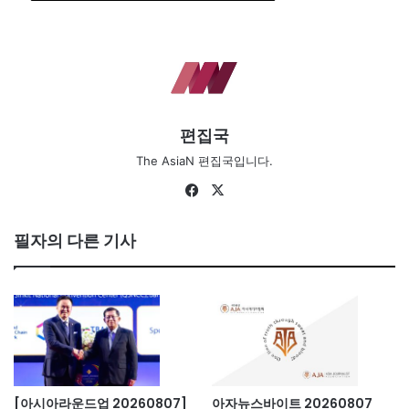
편집국
The AsiaN 편집국입니다.
Fa
X
ce
bo
필자의 다른 기사
ok
[아시아라운드업 20260807]
아자뉴스바이트 20260807