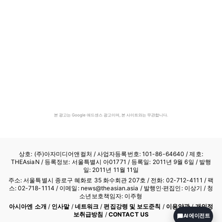
본 광고는 Google 애드센스 광고이며, 본 사이트와는 무관합니다.
상호: (주)아자미디어앤컬처 /
사업자등록번호: 101-86-64640
/ 제호:
THEAsiaN / 등록정보: 서울특별시 아01771 / 등록일: 2011년 9월 6일 / 발행
일: 2011년 11월 11일
주소: 서울특별시 종로구 혜화로 35 화수회관 207호 / 전화: 02-712-4111 /
팩
스: 02-718-1114
/ 이메일: news@theasian.asia / 발행인·편집인: 이상기 / 청
소년보호책임자: 이주형
아시아엔 소개
/
인사말
/
네트워크
/
편집강령 및 보도준칙
/
이용약관
/
개인정
보취급방침
/
CONTACT US
AI 에이전트