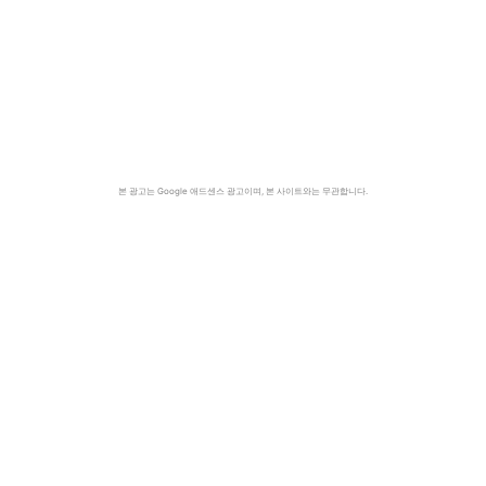
본 광고는 Google 애드센스 광고이며, 본 사이트와는 무관합니다.