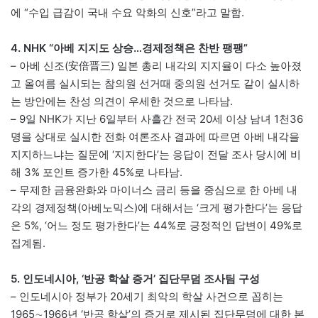
에 “수입 급감이 국내 수요 악화의 신호”라고 말함.
4. NHK “아베 지지도 상승…경제정책은 찬반 팽팽”
– 아베 신조(安倍晋三) 일본 총리 내각의 지지율이 다소 높아졌
고 올여름 실시되는 참의원 선거때 중의원 선거도 같이 실시하
는 방안에는 찬성 의견이 우세한 것으로 나타남.
– 9일 NHK가 지난 6일부터 사흘간 전국 20세 이상 남녀 1천36
명을 상대로 실시한 전화 여론조사 결과에 따르면 아베 내각을
지지하느냐는 질문에 ‘지지한다’는 응답이 전달 조사 당시에 비
해 3% 포인트 증가한 45%로 나타남.
– 무제한 금융완화와 마이너스 금리 등을 중심으로 한 아베 내
각의 경제정책(아베노믹스)에 대해서는 ‘크게 평가한다’는 응답
은 5%, ‘어느 정도 평가한다’는 44%로 긍정적인 답변이 49%로
집계됨.
5. 인도네시아, ‘반공 학살 증거’ 집단무덤 조사팀 구성
– 인도네시아 정부가 20세기 최악의 학살 사건으로 꼽히는
1965∼1966년 ‘반공 학살’의 증거로 제시된 집단무덤에 대한 본