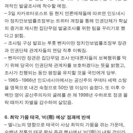
격적인 발굴조사에 착수할 예정.
– 3일 자카르타포스트 등 현지 언론매체들에 따르면 인도네시
아 정치안보법률조정부는 트위터 계정을 통해 인권단체가 학살
의 증거로 제시한 집단무덤 발굴조사를 위한 팀을 꾸리기로 했
다고 밝힘.
– 조사팀 구성 발표는 루훗 빤자이딴 정치안보법률조정부 장관
과 인권단체 관계자들의 면담 직후 이뤄짐.
– 빤자이딴 장관은 집단무덤 조사 반대론자들의 보복행위를 막
기 위해 당국이 인권단체 관계자를 보호하겠다는 뜻을 밝혔고,
조사가 진행되는 동안 평정을 유지할 것을 국민에게 당부.
– 1965∼1966년 인도네시아에서는 공산주의 쿠데타 세력 소탕
을 명목으로 내건 숙청으로 50만 명 이상이 숨졌다. 또 이후 수
백만 명이 공산주의자의 굴레를 쓴 채 1998년 수하르토 정권 몰
락 때까지 차별을 감수하며 살았음.
6. 최악 가뭄 태국, ‘비(雨) 예상’ 점괘에 반색
– 엘니뇨의 영향으로 태국이 사상 최악의 가뭄을 겪는 가운데,
수백년 전통의 태국 왕실 주관 행사에서 ‘비'(雨)가 내릴 것이라