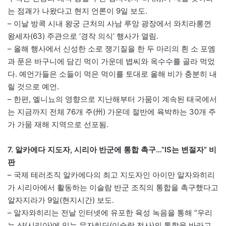
는 점괘가 나왔다고 현지 언론이 9일 보도.
– 이날 방콕 시내 왕궁 근처의 사남 루앙 광장에서 와치라롱껀
왕세자(63) 주관으로 ‘경작 의식’ 행사가 열림.
– 올해 행사에서 신성한 소로 쟁기질을 한 두 마리의 흰 소 포엠
과 푼은 바구니에 담긴 먹이 가운데 볍씨와 옥수수를 골라 먹었
다. 예언가들은 소들이 먹은 먹이를 토대로 올해 비가 충분히 내
릴 것으로 예언.
– 한편, 엘니뇨의 영향으로 지난해부터 가뭄이 계속된 태국에서
는 지금까지 전체 76개 주(州) 가운데 절반에 육박하는 30개 주
가 가뭄 재해 지역으로 선포됨.
7. 알카에다 지도자, 시리아 반군에 통합 촉구…”IS는 변절자” 비
판
– 국제 테러조직 알카에다의 최고 지도자인 아이만 알자와히리
가 시리아에서 활동하는 이슬람 반군 조직의 통합을 촉구했다고
알자지라가 9일(현지시간) 보도.
– 알자와히리는 전날 인터넷에 유포한 육성 녹음을 통해 “우리
는 샴(시리아)에 있는 무자히딘(이슬람 전사)의 통합을 바라고