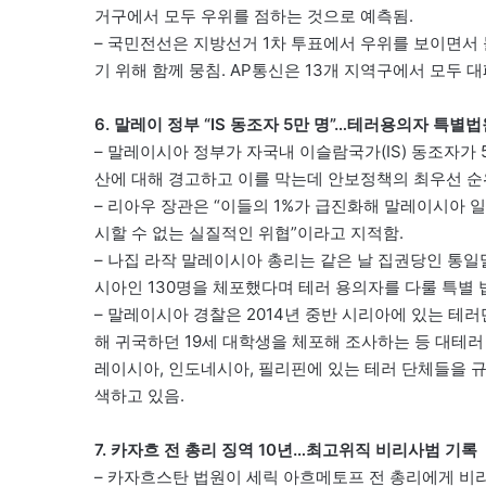
거구에서 모두 우위를 점하는 것으로 예측됨.
– 국민전선은 지방선거 1차 투표에서 우위를 보이면서
기 위해 함께 뭉침. AP통신은 13개 지역구에서 모두 
6. 말레이 정부 “IS 동조자 5만 명”…테러용의자 특별
– 말레이시아 정부가 자국내 이슬람국가(IS) 동조자가 
산에 대해 경고하고 이를 막는데 안보정책의 최우선 순
– 리아우 장관은 “이들의 1%가 급진화해 말레이시아 일
시할 수 없는 실질적인 위협”이라고 지적함.
– 나집 라작 말레이시아 총리는 같은 날 집권당인 통일
시아인 130명을 체포했다며 테러 용의자를 다룰 특별 
– 말레이시아 경찰은 2014년 중반 시리아에 있는 테
해 귀국하던 19세 대학생을 체포해 조사하는 등 대테러 
레이시아, 인도네시아, 필리핀에 있는 테러 단체들을 규
색하고 있음.
7. 카자흐 전 총리 징역 10년…최고위직 비리사범 기록
– 카자흐스탄 법원이 세릭 아흐메토프 전 총리에게 비