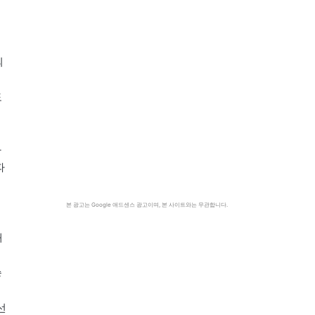
의
도
과
파
본 광고는 Google 애드센스 광고이며, 본 사이트와는 무관합니다.
패
승
선