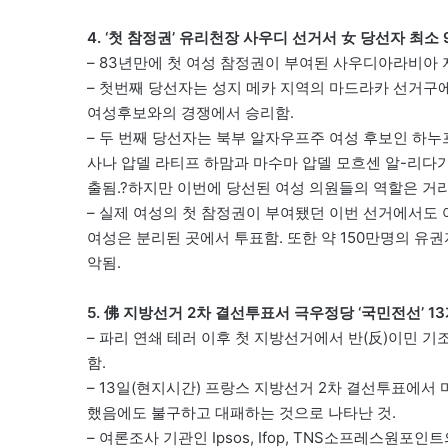
4. ‘첫 참정권’ 유리천장 사우디 선거서 女 당선자 최소 
– 83년만에 첫 여성 참정권이 부여된 사우디아라비아 
– 첫번째 당선자는 성지 메카 지역의 마드라카 선거구에서
여성후보와의 경쟁에서 승리함.
– 두 번째 당선자는 북부 알자우프주 여성 후보인 하누프
사나 압델 라티프 하맘과 마수마 압델 모흐센 알-리다가
출됨.?하지만 이번에 당선된 여성 의원들의 역할은 거리
– 실제 여성의 첫 참정권이 부여됐던 이번 선거에서도
여성은 분리된 곳에서 투표함. 또한 약 150만명의 유권
악됨.
5. 佛 지방선거 2차 결선투표서 극우정당 ‘국민전선’ 1
– 파리 연쇄 테러 이후 첫 지방선거에서 반(反)이민 
함.
– 13일(현지시간) 프랑스 지방선거 2차 결선투표에서 
했음에도 불구하고 대패하는 것으로 나타난 것.
– 여론조사 기관인 Ipsos, Ifop, TNS소프레스원