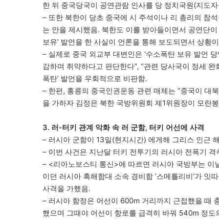
한 뒤 중국당국이 공연관람 인사를 당 정치국원(지도자급
– 또한 북한이 당초 중국에 시 주석이나 리 총리의 참
는 안을 제시했음. 북한도 이를 받아들이면서 공연단이 
보유’ 발언을 한 사실이 언론을 통해 보도되면서 상황이
– 실제로 중국 외교부 대변인은 ‘수소폭탄 보유 발언 
감하며 취약하다고 판단한다”, “관련 당사국이 정세 완화
폭탄’ 발언을 우회적으로 비판함.
– 한편, 홍콩의 중국인권운동 관련 매체는 “중국이 대
을 가하자 김정은 북한 국방위원회 제1위원장이 모란봉
3. 러-터키 관계 악화 속 러 군함, 터키 어선에 사격
– 러시아 군함이 13일(현지시간) 에게해 그리스 인근
– 이번 사건은 지난달 터키 전투기의 러시아 전폭기 격
– <리아노보스티 통신>에 따르면 러시아 국방부는 이날
이던 러시아 흑해함대 소속 경비함 ‘스메틀리비’가 잇
사격을 가했음.
– 러시아 함정은 어선이 600m 거리까지 근접했을 때
했으며 그때야 어선이 항로를 급격히 바꿔 540m 정도