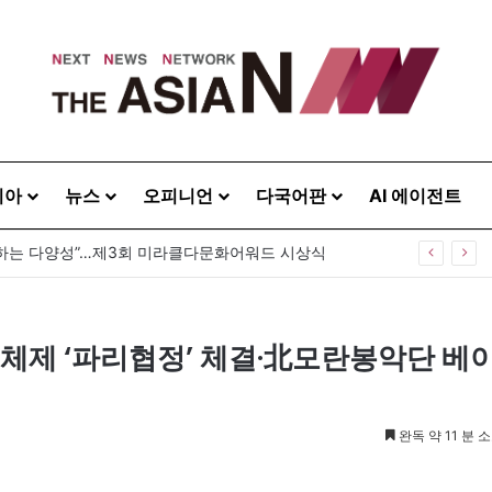
시아
뉴스
오피니언
다국어판
AI 에이전트
] 대한민국 정치여, 후비기 그만하라
후체제 ‘파리협정’ 체결·北모란봉악단 베
완독 약 11 분 