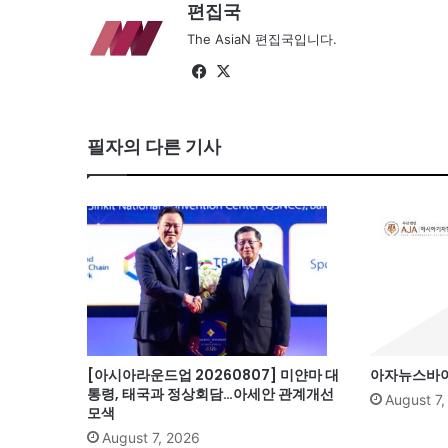
편집국
The AsiaN 편집국입니다.
Fa
X
ce
bo
필자의 다른 기사
ok
[아시아라운드업 20260807] 미얀마 대
아자뉴스바이트
통령, 태국과 정상회담…아세안 관계개선
August 7
모색
August 7, 2026