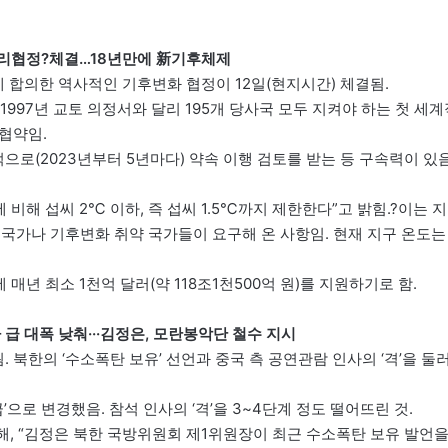
 파리협정?체결…18년만에 新기후체제
 합의한 역사적인 기후변화 협정이 12일(현지시간) 체결됨.
1997년 교토 의정서와 달리 195개 당사국 모두 지켜야 하는 첫 세계
협약임.
으로(2023년부터 5년마다) 약속 이행 검토를 받는 등 구속력이 있음
.
비해 섭씨 2℃ 이하, 즉 섭씨 1.5℃까지 제한한다”고 밝힘.?이는 지
 국가나 기후변화 취약 국가들이 요구해 온 사항임. 현재 지구 온도는
매년 최소 1천억 달러(약 118조1천500억 원)를 지원하기로 함.
 급 대폭 낮춰···김정은, 모란봉악단 철수 지시
 북한의 ‘수소폭탄 보유’ 선언과 중국 측 공연관람 인사의 ‘격’을 둘
으로 변경했음. 참석 인사의 ‘격’을 3~4단계 정도 떨어뜨린 것.
해, “김정은 북한 국방위원회 제1위원장이 최근 수소폭탄 보유 발언