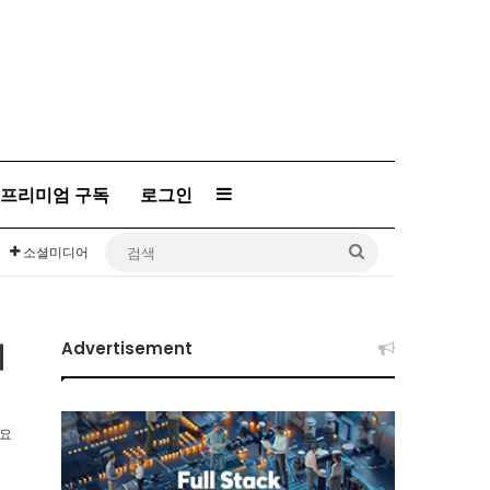
프리미엄 구독
로그인
Sidebar
검
소셜미디어
색
이
Advertisement
소요