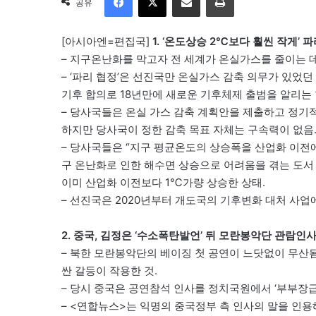
공유
[아시아엔=편집국]
1. ‘온도상승 2℃보다 훨씬 작게’
– 지구온난화를 막고자 전 세계가 온실가스를 줄이는 데
– ‘파리 협정’은 선진국만 온실가스 감축 의무가 있었던 
기후 합의로 18년만에 새로운 기후체제 출범을 알리는 
– 당사국들은 온실 가스 감축 계획안을 제출하고 정기적
하지만 당사국이 정한 감축 목표 자체는 구속력이 없음
– 당사국들은 “지구 평균온도의 상승폭을 산업화 이전에 
구 온난화로 인한 해수면 상승으로 어려움을 겪는 도서
이미 산업화 이전보다 1℃가량 상승한 상태.
– 선진국은 2020년부터 개도국의 기후변화 대처 사업에 
2. 중국, 김정은 ‘수소폭탄발언’ 뒤 모란봉악단 관람인사
– 북한 모란봉악단의 베이징 첫 공연이 느닷없이 무산됨.
싼 갈등이 작용한 것.
– 당시 중국은 공연참석 인사를 정치국원에서 ‘부부장급’
– <연합뉴스>는 익명의 중국정부 측 인사의 말을 인용