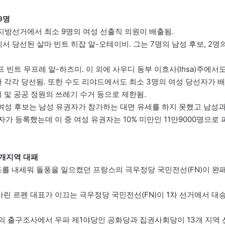
9명
지방선거에서 최소 9명의 여성 선출직 의원이 배출됨.
 당선된 살마 빈트 히잡 알-오테이비. 그는 7명의 남성 후보, 2명
 빈트 무프레 알-하즈미. 이 외에 사우디 동부 이흐사(Ihsa)주에서
 각각 당선됨. 또한 수도 리야드에서도 최소 3명의 여성 당선자가 배
 및 공공 정원의 쓰레기 수거 등으로 제한됨.
 여성 후보는 남성 유권자가 참가하는 대면 유세를 하지 못했고 남성
자가 등록했는데 이 중 여성 유권자는 10% 미만인 11만9000명으로 
3개지역 대패
기조를 내세워 돌풍을 일으켰던 프랑스의 극우정당 국민전선(FN)이 완
마린 르펜 대표가 이끄는 극우정당 국민전선(FN)이 1차 선거에서 대
포인트의 출구조사에서 우파 제1야당인 공화당과 집권사회당이 13개 지역 