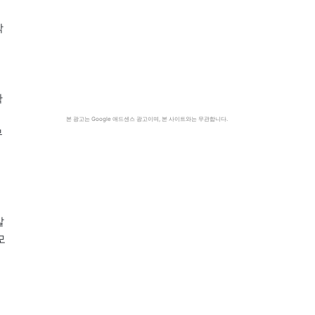
막
확
본 광고는 Google 애드센스 광고이며, 본 사이트와는 무관합니다.
무
말
모