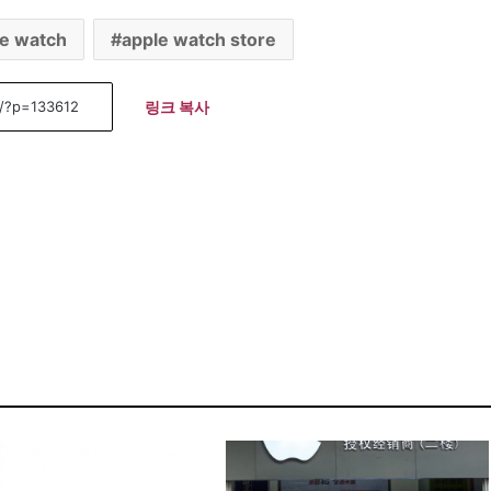
le watch
apple watch store
링크 복사