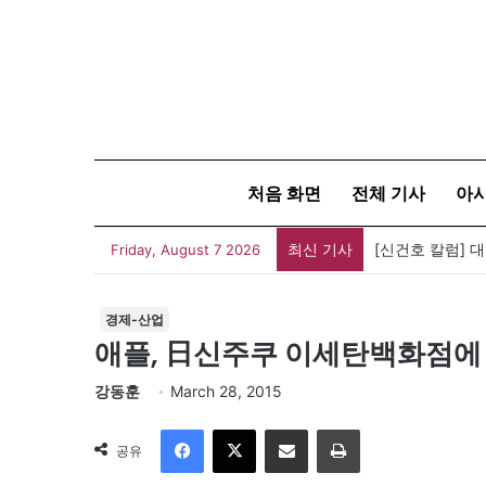
처음 화면
전체 기사
아
최신 기사
[신건호 칼럼] 
Friday, August 7 2026
경제-산업
애플, 日신주쿠 이세탄백화점에 
강동훈
March 28, 2015
Facebook
X
이메일
인쇄
공유