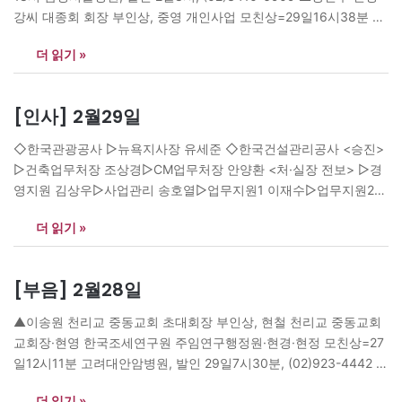
강씨 대종회 회장 부인상, 중영 개인사업 모친상=29일16시38분 한
일병원, 발인 1일13시, (02)901-3440 ▲김영기 명지대 수학과 교
더 읽기 »
수 부친상=28일10시30분 분당서울대병원, 발인 1일6시30분,
(031)787-1501 ▲김선규 문화일보 사진부장·선준 세메스 미주법인
장·선희 국토연구원 선임연구위원 부친상, 최혁지 춘천철원축협 상
[인사] 2월29일
임이사 장인상=27일21시50분 서울아산병원, 발인 1일7시,
(02)3010-2293 ▲손상진 한국자원순환…
◇한국관광공사 ▷뉴욕지사장 유세준 ◇한국건설관리공사 <승진>
▷건축업무처장 조상경▷CM업무처장 안양환 <처·실장 전보> ▷경
영지원 김상우▷사업관리 송호열▷업무지원1 이재수▷업무지원2
박상헌▷업무관리 지용성▷사업기획 김원균 <팀장 전보> ▷기획총
더 읽기 »
무 조동대▷인사노무 강승엽▷재무관리 박덕준▷토목업무1 김광식
▷토목업무2 김병호▷건축업무1 이종석▷건축업무2 김진모▷CM업
무1 이재영▷CM업무2 원유진▷사업관리1 김철희▷사업관리2 김수
[부음] 2월28일
백▷기술1 이명광▷기술2 최호태▷기술3 최태식 ◇중소기업진흥공
단 <부서장급> ▷비서실장 석동인▷홍보실장 김성규▷전북지역본
▲이송원 천리교 중동교회 초대회장 부인상, 현철 천리교 중동교회
부장 조내권▷연수운영처 양해진 ◇한국산업단지공단 <본부장> ▷
교회장·현영 한국조세연구원 주임연구행정원·현경·현정 모친상=27
호남권 이현수▷동남권 황석주 ▷부산지사장 박동철 ◇강릉시청 ▷
일12시11분 고려대안암병원, 발인 29일7시30분, (02)923-4442 ▲
건설교통국장…
김영제 신세계백화점 부장·현제 산업안전공단 과장·혜진 주부·영진
더 읽기 »