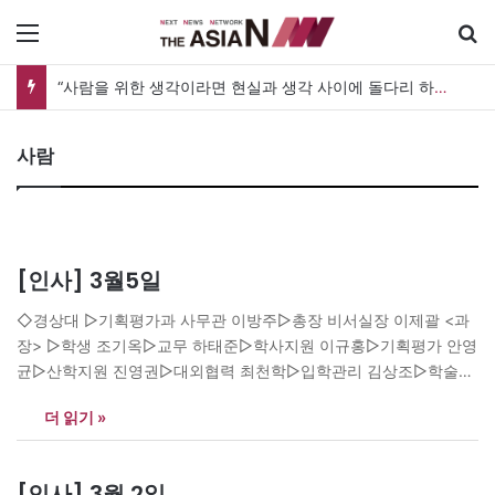
메뉴
“사람을 위한 생각이라면 현실과 생각 사이에 돌다리 하나는 놓아야 하지 않을까”
사람
[인사] 3월5일
◇경상대 ▷기획평가과 사무관 이방주▷총장 비서실장 이제괄 <과
장> ▷학생 조기옥▷교무 하태준▷학사지원 이규홍▷기획평가 안영
균▷산학지원 진영권▷대외협력 최천학▷입학관리 김상조▷학술정
보지원 강홍구 <행정실장> ▷법경사회과학대학 통합 방승재▷농수
더 읽기 »
의과대학 통합 박윤호▷사범대학 이상집▷해양과학대학 황선보▷
인재개발원 정승한▷평생교육원 하중곤▷국제어학원 강정렬 ◇북
한대학원대학교 ▷산학협력단장 양무진▷사무처장 박정민▷북한미
[인사] 3월 2일