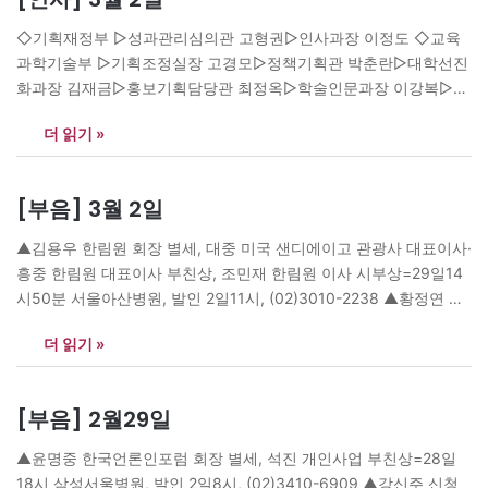
시연구소장 이우영 ◇충북대 ▷산학협력단장 이춘수▷학생처장 조
성구
◇기획재정부 ▷성과관리심의관 고형권▷인사과장 이정도 ◇교육
과학기술부 ▷기획조정실장 고경모▷정책기획관 박춘란▷대학선진
화과장 김재금▷홍보기획담당관 최정옥▷학술인문과장 이강복▷사
교육대책팀장 신문규 <부교육감> ▷대구광역시?이성희▷경상남
더 읽기 »
도?김명훈 <사무국장> ▷강릉원주대 박융수▷충북대 정연한 ◇특
허청 <서기관 승진> ▷심사품질담당관실 정진갑▷운영지원과 김주
민▷성과관리팀 설민숙▷고객협력정책과 김미순▷상표심사정책과
[부음] 3월 2일
오상진▷상표3심사팀 서용태▷심판정책과 최정태 <기술서기관 승
진> ▷행정관리담당관실 정기현▷정보관리과 김곤희▷일반기계심
▲김용우 한림원 회장 별세, 대중 미국 샌디에이고 관광사 대표이사·
사과 강동구▷환경에너지심사과 이경열▷통신심사과 남기영▷특허
흥중 한림원 대표이사 부친상, 조민재 한림원 이사 시부상=29일14
심판원 송무팀 김현우 <기술서기관 전보> ▷네트워크심사팀 장현
시50분 서울아산병원, 발인 2일11시, (02)3010-2238 ▲황정연 제
근 ◇한국연구재단 ▷자연과학단장 김동호 ◇한국화학연구원 ▷공
11대 해군참모총장 별세, 우복숙 남편상, 상진사업·상용사진작가·혜
공인프라본부 정밀화학정책연구센터장 김형록…
더 읽기 »
진이화여대 교수 부친상=29일21시 성남 국군수도병원, 발인 3일11
시, (031)725-6127 ▲김학진 동원교회 담임목사 별세, 성준 미국 거
주·익준 목사·은혜 미국 거주 부친상=1일5시 고려대안암병원, 발인
[부음] 2월29일
3일10시, 011-267-2785 ▲박인식…
▲윤명중 한국언론인포럼 회장 별세, 석진 개인사업 부친상=28일
18시 삼성서울병원, 발인 2일8시, (02)3410-6909 ▲강신주 신청