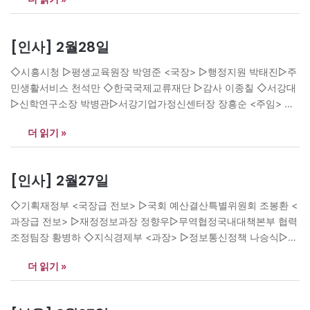
한양학원장 부친상, 이원하 사업 장인상=27일11시20분 신촌세브란
스병원, 발인 29일8시, (02)2227-7594 ▲박동현 前 해표 유니레버
부사장·동이 사업·동기 前신동방 안산공장 공장장·동주 LG실트론 상
[인사] 2월28일
무 부친상, 강인석·유광목·곽재문 삼우엔지니어링 사장 장인상=27
일14시30분 삼성서울병원, 발인 29일7시,…
◇시흥시청 ▷평생교육원장 박영준 <국장> ▷행정지원 박태진▷주
민생활서비스 천석만 ◇한국국제교류재단 ▷감사 이종칠 ◇서강대
▷신학연구소장 박병관▷서강기업가정신센터장 장흥순 <주임> ▷
일본문화전공 윤병남▷국제한국학전공 김동택▷아트&테크놀로지
더 읽기 »
전공 김주섭▷심리학전공 안명희▷대학원 과학커뮤니케이션협동과
정 이재욱 ◇서울여대 ▷입학홍보처장 김명주▷교수학습센터장 박
경원 <대학장> ▷사회과학 이종욱▷정보미디어 박지숙▷미술 한재
[인사] 2월27일
준 <교육원장> ▷바롬인성 홍순혜▷정보통신 이웅재 <부장> ▷국
제협력 이윤선▷교양학 이재성 ◇순천향대 ▷사무처장 강희남▷인
◇기획재정부 <국장급 전보> ▷국회 예산결산특별위원회 조봉환 <
문과학대 학사 및 취업지원관 김형기 <팀장> ▷입학 박일▷기획 오
과장급 전보> ▷재정정보과장 정향우▷무역협정국내대책본부 협력
광근▷학생…
조정팀장 황병하 ◇지식경제부 <과장> ▷정보통신정책 나승식▷기
계항공시스템 최남호▷표준연구기반 오광해▷표준기획 안종일▷신
더 읽기 »
산업표준 윤종구▷에너지환경표준 이연재▷문화서비스표준 최미애
<팀장> ▷표준화국제전략TF 최금호▷생활공감표준화TF 박순덕▷
덤핑조사 방순자▷우편사업 이성천 ▷중부광산보안사무소장 강호