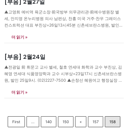
[부음] 2월27일
상 ◇국토해양부 ▷국립해양조사원장 임주빈▷녹색성장위원회 녹
색생활지속발전국장 안충환▷기술안전정책관 이화순▷홍보담당관
▲고영희 예비역 육군소장·前국방부 의무관리관·前예수병원장 별
김영국 <과장> ▷주택건설공급 권혁진▷국토정보정책 김희수▷해
세, 안지영 온누리병원 의사 남편상, 찬홍 미국 거주·찬우 그레이스
외건설 이상주▷광역도시도로 어명소▷기업복합도시 주현종 ◇고
컨스트럭션 대표 부친상=26일13시45분 신촌세브란스병원, 발인
용노동부 ▷고용정책실 직업능력정책관 박성희▷노동정책실 공공
29일9시, (02)2227-7550 ▲김용대 동명엔터프라이즈 대표이사 별
노사정책관 시민석▷감사담당관…
더 읽기 »
세, 김명숙 주부 남편상, 현욱 해피라이프몰 대표·동욱 동명엔터프라
이즈 전략기획실 대리 부친상, 최인선 주부 시부상=26일10시30분
서울아산병원, 발인 28일5시30분, (02)3010-2292 ▲김재린 동방
[부음] 2월24일
항공해운 회장 별세, 익성 동방항공해운 대표이사·용성 동방항공해
운 이사…
▲전광일 前 휘문고 교사 별세, 철호 연세대 화학과 교수 부친상, 김
혜영 연세대 식품영양학과 교수 시부상=23일17시 신촌세브란스병
원, 발인 25일9시. (02)2227-7500 ▲손창선 혜원여고 행정실장 남
편상, 김효곤 정화여중 교사·윤곤 한양대 대학원 근무 부친상=23일
더 읽기 »
19시 서울아산병원, 발인 25일6시30분, (02)3010-2232 ▲서영국
삼성전자 부장 부인상=23일11시30분 삼성서울병원, 발인 25일9
시, (02)3410-6919 ▲이춘식 前 상명대 관리과 근무 부인상, 의철
상명대…
First
...
140
150
«
157
158