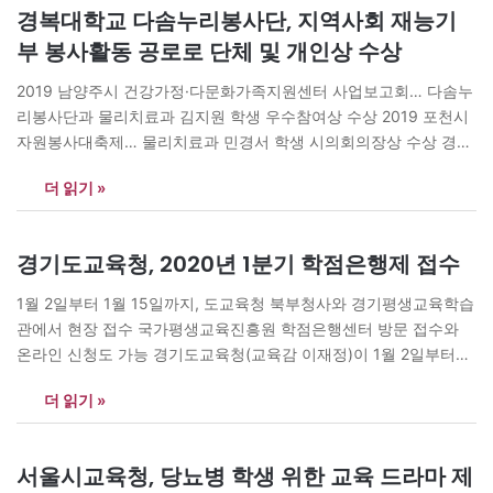
경복대학교 다솜누리봉사단, 지역사회 재능기
부 봉사활동 공로로 단체 및 개인상 수상
2019 남양주시 건강가정·다문화가족지원센터 사업보고회… 다솜누
리봉사단과 물리치료과 김지원 학생 우수참여상 수상 2019 포천시
자원봉사대축제… 물리치료과 민경서 학생 시의회의장상 수상 경복
대학교 다솜누리봉사단(양경희 지도교수, 물리치료과)은 최근
더 읽기 »
‘2019 남양주시 건강가정 ? 다문화가족지원센터 사업보고회’와
‘2019 포천시 자원봉사대축제’에서 다솜누리봉사단과 봉사단 김지
원, 민경서(물리치료과) 학생이 우수참여상과 시의회의장상을 수상
경기도교육청, 2020년 1분기 학점은행제 접수
했다고 밝혔다. 다솜누리봉사단 김지원 학생은 ‘2019 남양주시 건강
가정 ? 다문화가족지원센터 사업보고회’에서…
1월 2일부터 1월 15일까지, 도교육청 북부청사와 경기평생교육학습
관에서 현장 접수 국가평생교육진흥원 학점은행센터 방문 접수와
온라인 신청도 가능 경기도교육청(교육감 이재정)이 1월 2일부터
15일까지 도교육청 북부청사와 경기평생교육학습관에서 평생학습
더 읽기 »
사회 구현을 위한 2020년 1분기 학점은행제 현장 접수를 시작한다.
신청 대상은 ▲학점은행제 학습자로 등록하려는 사람, ▲학습 결과
를 학점으로 인정받으려는 사람, ▲학점인정을 통해 향후 학위 또는
서울시교육청, 당뇨병 학생 위한 교육 드라마 제
자격취득을…