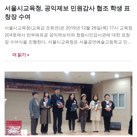
대 분야 체험학습…
서울시교육청, 공익제보 민원감사 협조 학생 표
창장 수여
서울시교육청(교육감 조희연)은 2019년 12월 26일(목) 17시 교육청
204호에서 반부패유공 공익제보자와 청렴시민감사관에 대한 표창
장 수여식을 진행한다. 서울시교육청은 서울공연예술고등학교 민원
감사에 적극 협조하여 학생권익 향상에 기여한 공로를 치하하고자
더 읽기 »
서울공연예술고등학교 3학년 백민성 학생에게 표창장을 수여할 계
획이다. 백민성 학생은 2018년 서울공연예술고등학교 학교 밖 부적
정한 학생 동원 실태를 파악하고자 실시한 두 차례 설문조사가 학교
장의 비협조로 이루어지지…