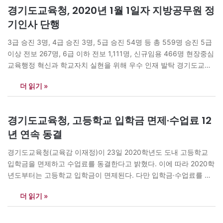
센터구성원들은 참신하고 다양한 프로그램을 개발·운영하여 학교와
경기도교육청, 2020년 1월 1일자 지방공무원 정
학생들을 향한 깊은 애정과 관심으로 각고의 노력을…
기인사 단행
3급 승진 3명, 4급 승진 3명, 5급 승진 54명 등 총 559명 승진 5급
이상 전보 267명, 6급 이하 전보 1,111명, 신규임용 466명 현장중심
교육행정 혁신과 학교자치 실현을 위해 우수 인재 발탁 경기도교육
청(교육감 이재정)이 23일 2020년 1월 1일자 지방공무원 정기인사
더 읽기 »
를 단행했다. 이번 인사 대상자는 2,403명으로 승진 559명(3급 3
명, 4급 3명,…
경기도교육청, 고등학교 입학금 면제·수업료 12
년 연속 동결
경기도교육청(교육감 이재정)이 23일 2020학년도 도내 고등학교
입학금을 면제하고 수업료를 동결한다고 밝혔다. 이에 따라 2020학
년도부터는 고등학교 입학금이 면제된다. 다만 입학금·수업료를 학
교장이 정하는 사립학교는 제외된다. 2020학년도 고교 수업료는 1
더 읽기 »
급지 연액 기준으로 고등학교 1,371,600원, 방송통신고등학교
80,400원으로 2009년 이후 12년 연속 동결이다. 경기도교육청 윤
봉춘 재무담당관은 “각종 교육복지 사업과 교육환경개선 에 필요한