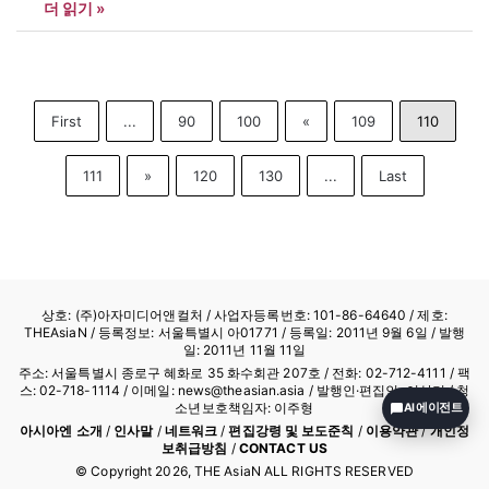
더 읽기 »
에는 안산대학교에서 운영하는 발달장애인 교육과정인 안산에이블
대학과정 학생들에게 교육편의, 직업교육, 현장실습의 제공과 취업
알선에 관한 내용을 담고 있다. 안규철 총장은 “발달장애를 가진 자
녀를 둔 부모에게는…
First
...
90
100
«
109
110
111
»
120
130
...
Last
상호: (주)아자미디어앤컬처 /
사업자등록번호: 101-86-64640
/ 제호:
THEAsiaN / 등록정보: 서울특별시 아01771 / 등록일: 2011년 9월 6일 / 발행
일: 2011년 11월 11일
주소: 서울특별시 종로구 혜화로 35 화수회관 207호 / 전화: 02-712-4111 /
팩
스: 02-718-1114
/ 이메일: news@theasian.asia / 발행인·편집인: 이상기 / 청
소년보호책임자: 이주형
AI 에이전트
아시아엔 소개
/
인사말
/
네트워크
/
편집강령 및 보도준칙
/
이용약관
/
개인정
보취급방침
/
CONTACT US
© Copyright
2026
, THE AsiaN ALL RIGHTS RESERVED