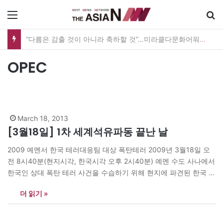
메뉴
“다름은 감출 것이 아니라 축하할 것”…미라클다문화어워드가 그리는 ‘공존’의 미래
OPEC
March 18, 2013
[3월18일] 1차 세계석유파동 끝난 날
2009 예멘서 한국 테러대응팀 대상 폭탄테러 2009년 3월18일 오
전 8시40분(현지시각, 한국시각 오후 2시40분) 예멘 수도 사나에서
한국인 상대 폭탄 테러 사건을 수습하기 위해 현지에 파견된 한국 외
교부의 대응팀과 유가족이 탄 차량이 폭탄 테러로 추정되는 공격을
더 읽기 »
받았다. 사흘 전인 3월15일 예멘 세이윤 지역에서 알카에다의 소행
으로 보이는 폭탄 테러로 고대 도시 시밤을…