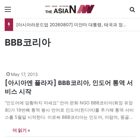
메뉴
[아시아라운드업 20260807] 미얀마 대통령, 태국과 정상회담…아세안 관계개선 모색
BBB코리아
May 17, 2013
[아시아엔 플라자] BBB코리아, 인도어 통역 서
비스 시작
“인도어에 당황하지 마세요” 언어·문화 NGO BBB코리아(회장 유장
희)가 19번째 통역 봉사 언어로 인도어(힌디어)를 추가해 통역 서비
스를 5월말 시작한다. 이로써 BBB코리아는 인도어, 아랍어, 몽골어
등 희귀 언어와 영어, 일본어, 중국어 등 주요 언어를 포함한 총 19개
더 읽기 »
언어를 통역하는 국내 최대 규모의 언어 인프라로써 한 발 더 나아갔
다. 지난해에는 18번째 언어로 몽골어 통역…