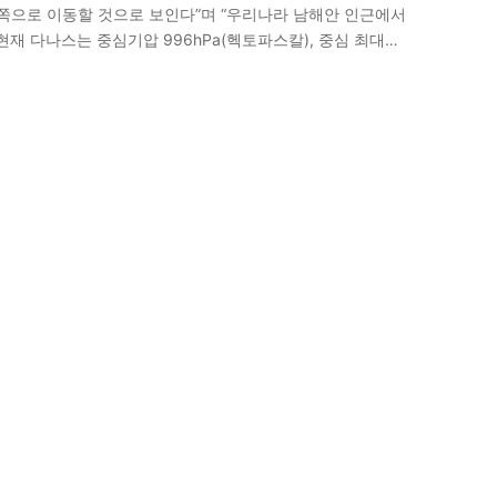
동쪽으로 이동할 것으로 보인다”며 “우리나라 남해안 인근에서
현재 다나스는 중심기압 996hPa(헥토파스칼), 중심 최대풍
을…