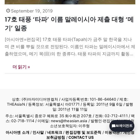
September 19, 2019
17호 태풍 ‘타파’ 이름 말레이시아 제출 대형 ‘메
기’ 일종
[아시아엔=편집국] 17호 태풍 타파(Tapah)가 금주 말 한국을 지나
며 큰 비를 뿌릴 것으로 전망된다. 이름인 타파는 말레이시아에서 제
출하였으며, 메기 목(目)의 한 종류다. 태풍 타파의 지금까지 활동을
보면 2002년 제1호 태풍으로 1월 12일 발생했다. 당시 최저기압
더 읽기 »
996 hPa를 기록했으며 팔라우와 필리핀에 영향을 주었다. 이어
2007년에는 11월 12~13일 최저기압 996 hPa를 기록하며 활동했
다.…
상호: (주)아자미디어앤컬처 /
사업자등록번호: 101-86-64640
/ 제호:
THEAsiaN / 등록정보: 서울특별시 아01771 / 등록일: 2011년 9월 6일 / 발행
일: 2011년 11월 11일
주소: 서울특별시 종로구 혜화로 35 화수회관 207호 / 전화: 02-712-4111 /
팩
스: 02-718-1114
/ 이메일: news@theasian.asia / 발행인·편집인: 이상기 / 청
소년보호책임자: 이주형
AI 에이전트
아시아엔 소개
/
인사말
/
네트워크
/
편집강령 및 보도준칙
/
이용약관
/
개인정
보취급방침
/
CONTACT US