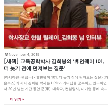
November 4, 2019
[새책] 교육공학박사 김희봉의 ‘휴먼웨어 101,
더 늦기 전에 던져보는 질문’
[아시아엔=편집국] <휴먼웨어 101, 더 늦기 전에 던져보는 질문>(라
온북스)의 저자 김희봉 박사는 HRD와 리더십을 공부하고 연구하면
서 20년 넘는 기간 동안 군(軍), 대학교, 컨설팅사, 대기업 등에 속한
다양한 세대를 대상으로 인재육성 및 개발에 몸담고 있다. 이 책의
더 읽기 »
가장 큰 특징은 개인으로서 혹은 조직의 구성원으로서 꼭 되물어보
아야 할 올바른 질문(right question)을 던져주는 점이다.…