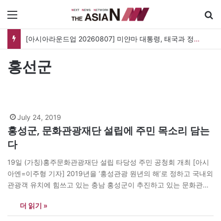
메뉴
[아시아라운드업 20260807] 미얀마 대통령, 태국과 정상회담…아세안 관계개선 모색
홍선군
July 24, 2019
홍성군, 문화관광재단 설립에 주민 목소리 담는
다
19일 (가칭)홍주문화관광재단 설립 타당성 주민 공청회 개최 [아시
아엔=이주형 기자] 2019년을 ‘홍성관광 원년의 해’로 정하고 국내외
관광객 유치에 힘쓰고 있는 충남 홍성군이 추진하고 있는 문화관광
재단 설립이 본격적으로 시작될 전망이다. 홍성군은 지난 19일 군청
더 읽기 »
대강당에서 지역주민 및 문화예술단체 관계자 100여 명이 참석한
가운데 ‘(가칭)홍주문화관광재단 설립 타당성 주민 공청회’를 개최했