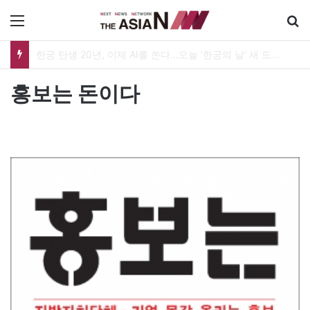
메뉴
한궁 탄생 20년, 이제 AI를 쏜다…오늘 ‘한궁의 날’ 새 도약 선언
홍보는 돈이다