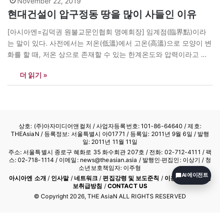
November 22, 2019
현대건설이 압구정동 땅을 많이 사들인 이유
[아시아엔=김덕권 원불교문인협회 명예회장] 임계점(臨界點)이라
는 말이 있다. 사전에서는 저온(低溫)에서 고온(高溫)으로 모양이 변
화를 할 때, 저온 상으로 존재할 수 있는 한계온도와 압력이라고 쓰
여 있다. 예전에 박정희 대통령이 소양강댐을 건설하려고 국내대표
더 읽기 »
건설사 4곳을 불렀다. 각 건설사는 어떻게 하면 수주(受注)를 받을
건지 고민할 때, 한 건설사는 서울지도를 펼쳐놓고 상습침수 구역 중
소양강댐이 건설되면 침수되지…
상호: (주)아자미디어앤컬처 /
사업자등록번호: 101-86-64640
/ 제호:
THEAsiaN / 등록정보: 서울특별시 아01771 / 등록일: 2011년 9월 6일 / 발행
일: 2011년 11월 11일
주소: 서울특별시 종로구 혜화로 35 화수회관 207호 / 전화: 02-712-4111 /
팩
스: 02-718-1114
/ 이메일: news@theasian.asia / 발행인·편집인: 이상기 / 청
소년보호책임자: 이주형
AI 에이전트
아시아엔 소개
/
인사말
/
네트워크
/
편집강령 및 보도준칙
/
이용약관
/
개인정
보취급방침
/
CONTACT US
© Copyright
2026
, THE AsiaN ALL RIGHTS RESERVED