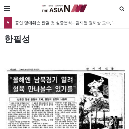
메뉴
공인 명예훼손 판결 첫 실증분석…김재형·권태상 교수, ‘공인 보도준칙’ 제안도
한필성