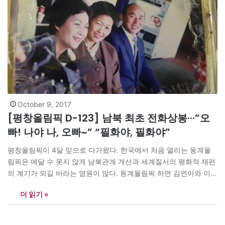
October 9, 2017
[평창올림픽 D-123] 남북 최초 전화상봉···”오
빠! 나야 나, 오빠~” “필화야, 필화야”
평창올림픽이 4달 앞으로 다가왔다. 한국에서 처음 열리는 동계올
림픽은 메달 수 못지 않게 남북관계 개선과 세계질서의 평화적 재편
의 계기가 되길 바라는 염원이 많다. 동계올림픽 하면 김연아와 이상
화 그리고 쇼트트랙을 떠올리게 된다. 그들은 언감생심 동계올림픽
더 읽기 »
금메달을 조국에 선사한 사람들이다. 그런데 근 반세기 전에 이미 한
반도에 세계적인 스피드 스케이트 선수가 있었다. 북한 출신의…