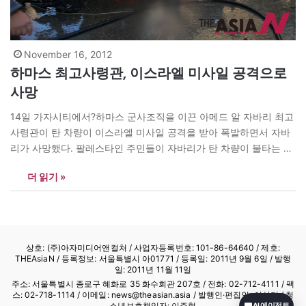
November 16, 2012
하마스 최고사령관, 이스라엘 미사일 공격으로
사망
14일 가자시티에서?하마스 군사조직을 이끈 아메드 알 자바리 최고
사령관이 탄 차량이 이스라엘 미사일 공격을 받아 폭발하면서 자바
리가 사망했다. 팔레스타인 주민들이 자바리가 탄 차량이 불타는 것
을 지켜보고 있다. 팔레스타인 사람들이 가자지구에서 하마스 최고
더 읽기 »
군사령관인 아흐마드 알 자바리가 사망한 현장에 있는 차량의 잔해
를 보고 있다. 이스라엘군 당국은 하마스 최고 군사령관이 사망한 가
자지구 공습은…
상호: (주)아자미디어앤컬처 /
사업자등록번호: 101-86-64640
/ 제호:
THEAsiaN / 등록정보: 서울특별시 아01771 / 등록일: 2011년 9월 6일 / 발행
일: 2011년 11월 11일
주소: 서울특별시 종로구 혜화로 35 화수회관 207호 / 전화: 02-712-4111 /
팩
스: 02-718-1114
/ 이메일: news@theasian.asia / 발행인·편집인: 이상기 / 청
소년보호책임자: 이주형
AI 에이전트