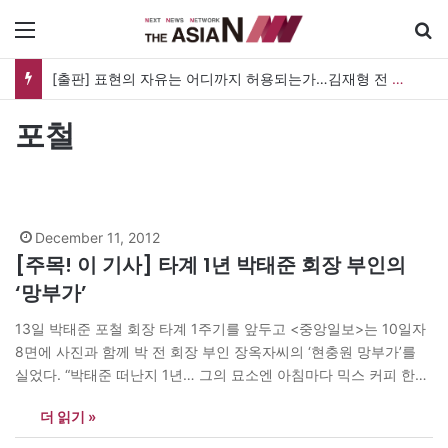
메뉴
[출판] 표현의 자유는 어디까지 허용되는가…김재형 전 대법관 ‘언론과 인격권’
포철
December 11, 2012
[주목! 이 기사] 타계 1년 박태준 회장 부인의
‘망부가’
13일 박태준 포철 회장 타계 1주기를 앞두고 <중앙일보>는 10일자
8면에 사진과 함께 박 전 회장 부인 장옥자씨의 ‘현충원 망부가’를
실었다. “박태준 떠난지 1년… 그의 묘소엔 아침마다 믹스 커피 한잔
있었다”란 메인 제목만 봐도 애절한 사연이 읽힌다. 중앙일보는 박
더 읽기 »
태준 전 회장을 ‘효자사 주지스님’ ‘신사 남편’이라며 생전의 일화와
함께 지난 장씨가 남편을…