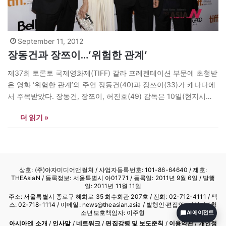
September 11, 2012
장동건과 장쯔이…’위험한 관계’
제37회 토론토 국제영화제(TIFF) 갈라 프레젠테이션 부문에 초청받
은 영화 ‘위험한 관계’의 주연 장동건(40)과 장쯔이(33)가 캐나다에
서 주목받았다. 장동건, 장쯔이, 허진호(49) 감독은 10일(현지시간)
오후, TIFF 벨 라이트박스에서 열린 기자회견에 참석했다. 상하이의
더 읽기 »
모든 여자를 사로잡은 플레이보이 ‘셰이판’을 연기한 장동건은 블랙
슈트를 입고 등장했고, ‘와호장룡’ ‘영웅’ ‘게이샤의 추억’ 등의 월드스
타 장쯔이도 함께했다. 회견을 마친 이들은…
상호: (주)아자미디어앤컬처 /
사업자등록번호: 101-86-64640
/ 제호:
THEAsiaN / 등록정보: 서울특별시 아01771 / 등록일: 2011년 9월 6일 / 발행
일: 2011년 11월 11일
주소: 서울특별시 종로구 혜화로 35 화수회관 207호 / 전화: 02-712-4111 /
팩
스: 02-718-1114
/ 이메일: news@theasian.asia / 발행인·편집인: 이상기 / 청
소년보호책임자: 이주형
AI 에이전트
아시아엔 소개
/
인사말
/
네트워크
/
편집강령 및 보도준칙
/
이용약관
/
개인정