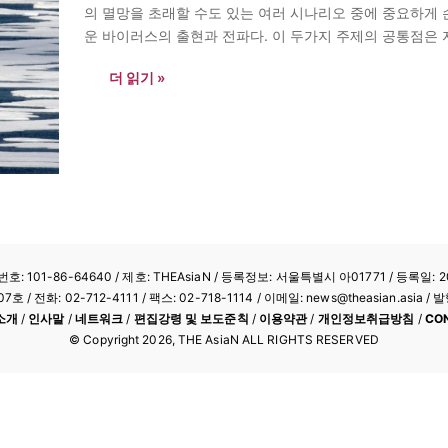
의 멸망을 초래할 수도 있는 여러 시나리오 중에 중요하게
운 바이러스의 출현과 전파다. 이 두가지 주제의 공통점은 
되어 있을까? 혹은 별개의 문제일까? 이들 각각이 갖고 있
더 읽기 »
: 101-86-64640
/ 제호: THEAsiaN / 등록정보: 서울특별시 아01771 / 등록일: 20
/ 전화: 02-712-4111 /
팩스: 02-718-1114
/ 이메일: news@theasian.asi
소개
/
인사말
/
네트워크
/
편집강령 및 보도준칙
/
이용약관
/
개인정보취급방침
/
CO
© Copyright
2026
, THE AsiaN ALL RIGHTS RESERVED