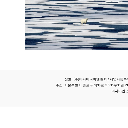
상호: (주)아자미디어앤컬처 /
사업자등록번호
주소: 서울특별시 종로구 혜화로 35 화수회관 207호 
아시아엔 