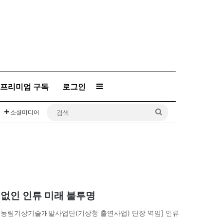
프리미엄 구독
로그인
Sidebar
검
소셜미디어
색
복 없인 인류 미래 불투명
시·농림기상기술개발사업단(기상청 출연사업) 단장 역임] 인류