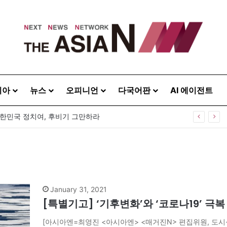
시아
뉴스
오피니언
다국어판
AI 에이전트
대한민국 정치여, 후비기 그만하라
January 31, 2021
[특별기고] ‘기후변화’와 ‘코로나19’ 극
[아시아엔=최영진 <아시아엔> <매거진N> 편집위원, 도