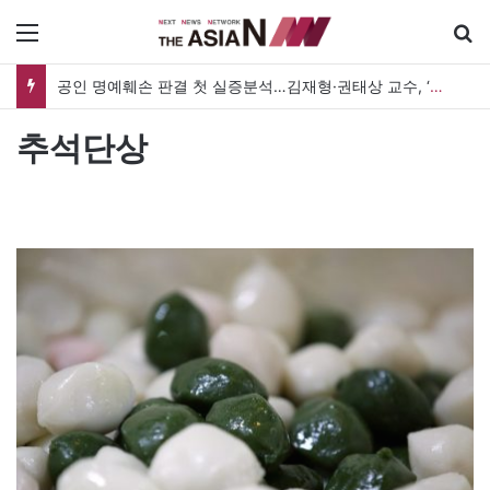
메뉴
공인 명예훼손 판결 첫 실증분석…김재형·권태상 교수, ‘공인 보도준칙’ 제안도
추석단상