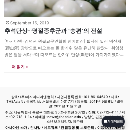
September 16, 2019
추석단상···명절증후군과 ‘송편’의 전설
[아시아엔=김덕권 원불교문인협회 명예회장] 필자의 일산 덕산재
(德山齋) 창밖으로 떠오르는 올 한가위 달은 유난히 밝았다. 휘영청
밝은 달을 쳐다보며 떠오르는 한가위 단상(斷想)이 가지가지였다.
오래 전에 열반(涅槃)하신 부모님 얼굴도 떠오르고, 먼저 간 도반과
더 읽기 »
벗들, 옛사랑의 아련한 추억과 그리운 얼굴이 주마등처럼 스쳐간다.
그외에도 나라걱정, 일본과의 경제전쟁 추이(推移), 맑고 밝고 훈훈
한 덕화만발의 세상은 언제쯤 도래할…
상호: (주)아자미디어앤컬처 /
사업자등록번호: 101-86-64640
/ 제호:
THEAsiaN / 등록정보: 서울특별시 아01771 / 등록일: 2011년 9월 6일 / 발행
일: 2011년 11월 11일
주소: 서울특별시 종로구 혜화로 35 화수회관 207호 / 전화: 02-712-4111 /
팩
스: 02-718-1114
/ 이메일: news@theasian.asia / 발행인·편집인: 이상기 / 청
소년보호책임자: 이주형
AI 에이전트
아시아엔 소개
/
인사말
/
네트워크
/
편집강령 및 보도준칙
/
이용약관
/
개인정