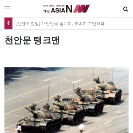
메뉴
[신건호 칼럼] 대한민국 정치여, 후비기 그만하라
천안문 탱크맨