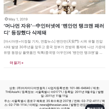
May 1, 2019
‘머나먼 자유’···中인터넷에 ‘톈안먼 탱크맨 패러
디’ 등장했다 삭제돼
[아시아엔=이정철 기자, 연합뉴스] 톈안먼(天安門) 시위 유혈 진압
사태 발생 30주년을 앞두고 중국 정부가 전방위 통제에 나선 가운데
유명 동영상 플랫폼인 틱톡(중국명 더우인)에 ‘톈안먼 탱크맨’을 연
상케 하는 영상이 올라왔다. 30일 대만 중앙통신사에 따르면 최근
더 읽기 »
틱톡에 흰 셔츠를 입은 한 남성이 베이징군사박물관에 전시된 전차
를 마주보고 서 있는 장면을 찍은 동영상이 올라왔다. 이…
상호: (주)아자미디어앤컬처 /
사업자등록번호: 101-86-64640
/ 제호:
THEAsiaN / 등록정보: 서울특별시 아01771 / 등록일: 2011년 9월 6일 / 발행
일: 2011년 11월 11일
주소: 서울특별시 종로구 혜화로 35 화수회관 207호 / 전화: 02-712-4111 /
팩
스: 02-718-1114
/ 이메일: news@theasian.asia / 발행인·편집인: 이상기 / 청
소년보호책임자: 이주형
AI 에이전트