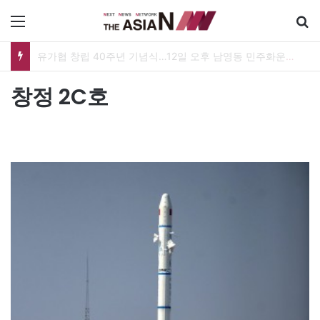
메뉴
유가협 창립 40주년 기념식…12일 오후 남영동 민주화운동기념관
창정 2C호