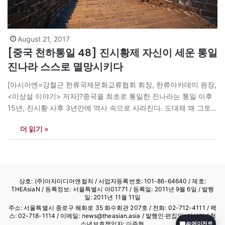
August 21, 2017
[중국 천하통일 48] 진시황제 자신이 세운 통일
진나라 스스로 멸망시키다
[아시아엔=강철근 한류국제문화교류협회 회장, 한류아카데미 원장,
<이상설 이야기> 저자]?중국을 최초로 통일한 진나라는 통일 이후
15년, 진시황 사후 3년만에 역사 속으로 사라진다. 도대체 왜 그토
록 강대한 힘으로 천하를 통일한 제국이 그 짧은 기간에 그토록 무기
더 읽기 »
력하게 망했을까? 통일 진 제국을 세우는 데는 백성들과 수많은 사
람들의 피와 땀이 있었다. 무수히 많은 제왕들과 천하의 현자들,…
상호: (주)아자미디어앤컬처 /
사업자등록번호: 101-86-64640
/ 제호:
THEAsiaN / 등록정보: 서울특별시 아01771 / 등록일: 2011년 9월 6일 / 발행
일: 2011년 11월 11일
주소: 서울특별시 종로구 혜화로 35 화수회관 207호 / 전화: 02-712-4111 /
팩
스: 02-718-1114
/ 이메일: news@theasian.asia / 발행인·편집인: 이상기 / 청
소년보호책임자: 이주형
AI 에이전트