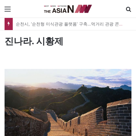
메뉴
순천시, ‘순천형 미식관광 플랫폼’ 구축…먹거리 관광 콘텐츠 본격 육성
진나라. 시황제