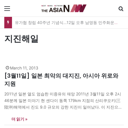
메뉴
유가협 창립 40주년 기념식…12일 오후 남영동 민주화운동기념관
지진해일
March 11, 2013
[3월11일] 일본 최악의 대지진, 아시아 위로와
지원
2011년 일본 열도 엄습한 미증유의 재앙 2011년 3월11일 오후 2시
46분께 일본 미야기 현 센다이 동쪽 179km 지점의 산리쿠오키(三
陸沖)해역에서 진도 9.0 규모의 강한 지진이 일어났다. 이 지진으로
도호쿠 지방과 간토 지방의 대부분은 물론 홋카이도, 주에쓰 지방 및
더 읽기 »
나가노 현 등지에서도 강한 진동과 함께 큰 혼란이 일어났다. 이 지
진으로 ‘쓰나미(Tsunami)’로 불리는 지진…