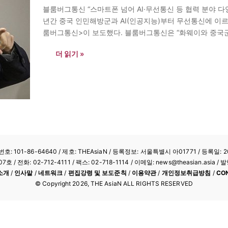
블룸버그통신 “스마트폰 넘어 AI·무선통신 등 협력 분야 다
년간 중국 인민해방군과 AI(인공지능)부터 무선통신에 이르
룸버그통신>이 보도했다. 블룸버그통신은 “화웨이와 중국
이상의 더 가까운 관계를 맺고 있음이 드러났다”고 보도했다
더 읽기 »
: 101-86-64640
/ 제호: THEAsiaN / 등록정보: 서울특별시 아01771 / 등록일: 20
/ 전화: 02-712-4111 /
팩스: 02-718-1114
/ 이메일: news@theasian.asi
소개
/
인사말
/
네트워크
/
편집강령 및 보도준칙
/
이용약관
/
개인정보취급방침
/
CO
© Copyright
2026
, THE AsiaN ALL RIGHTS RESERVED