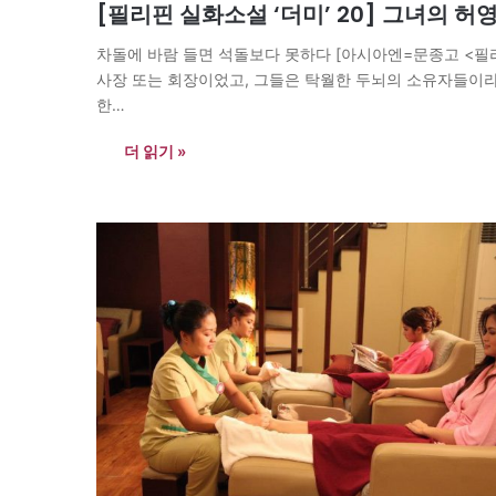
[필리핀 실화소설 ‘더미’ 20] 그녀의 
차돌에 바람 들면 석돌보다 못하다 [아시아엔=문종고 <필리
사장 또는 회장이었고, 그들은 탁월한 두뇌의 소유자들이라
한…
더 읽기 »