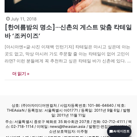
July 11, 2018
[한여름밤의 명소]···신촌의 게스트 맞춤 칵테일
바 ‘조커이즈’
[아시아엔=글·사진 이재백 인턴기자] 칵테일은 마시고 싶은데 아는
곳도 없고, 막상 마시러 가도 주문할 줄 아는 칵테일이 없어 고민이
라면? 이런 분들에게 꼭 추천하고 싶은 칵테일 바가 신촌에 있다. 신
촌 ‘조커이즈’ 칵테일 바는 한번은 사장님은 재치 넘치는 입담으로,
더 읽기 »
또 한번은 맛있는 캇테일로 두번 손님들을 즐겁게 해준다. 메뉴판을
보아도 뭐가 뭔지, 이게 그건지,…
상호: (주)아자미디어앤컬처 /
사업자등록번호: 101-86-64640
/ 제호:
THEAsiaN / 등록정보: 서울특별시 아01771 / 등록일: 2011년 9월 6일 / 발행
일: 2011년 11월 11일
주소: 서울특별시 종로구 혜화로 35 화수회관 207호 / 전화: 02-712-4111 /
팩
스: 02-718-1114
/ 이메일: news@theasian.asia / 발행인·편집인: 이상기 / 청
소년보호책임자: 이주형
AI 에이전트