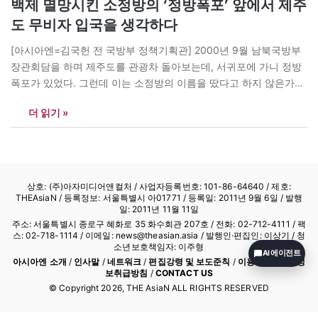
백제 멸망시킨 소정방의 ‘정방폭포’ 앞에서 제주
도 무비자 입국을 생각하다
[아시아엔=김국헌 전 국방부 정책기획관] 2000년 9월 남북국방부
장관회담을 하며 제주도를 관광차 돌아보는데, 서귀포에 가니 정방
폭포가 있었다. 그런데 이는 소정방의 이름을 땄다고 하지 않은가?
이때 불현 듯 조짐이 좋지 않다는 생각이 들었다. 백제를 멸망시킨
더 읽기 »
소정방이 부여에 평제탑을 세웠는데 제주도까지 눈독을 들였다니
모골毛骨이 송연悚然하다. 여름에 태풍이 오면 제주도 앞바다에서
고기를 잡는 중국 어선…
상호: (주)아자미디어앤컬처 /
사업자등록번호: 101-86-64640
/ 제호:
THEAsiaN / 등록정보: 서울특별시 아01771 / 등록일: 2011년 9월 6일 / 발행
일: 2011년 11월 11일
주소: 서울특별시 종로구 혜화로 35 화수회관 207호 / 전화: 02-712-4111 /
팩
스: 02-718-1114
/ 이메일: news@theasian.asia / 발행인·편집인: 이상기 / 청
소년보호책임자: 이주형
AI 에이전트
아시아엔 소개
/
인사말
/
네트워크
/
편집강령 및 보도준칙
/
이용약관
/
개인정
보취급방침
/
CONTACT US
© Copyright
2026
, THE AsiaN ALL RIGHTS RESERVED