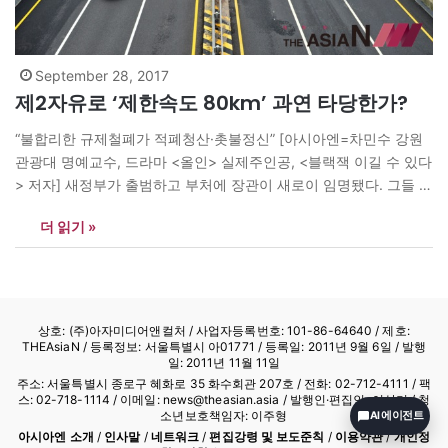
September 28, 2017
제2자유로 ‘제한속도 80km’ 과연 타당한가?
“불합리한 규제철폐가 적폐청산·촛불정신” [아시아엔=차민수 강원
관광대 명예교수, 드라마 <올인> 실제주인공, <블랙잭 이길 수 있다
> 저자] 새정부가 출범하고 부처에 장관이 새로이 임명됐다. 그들 상
당수는 업무파악을 끝내고 나면 자신의 업적을 남기기 위하여 새로
더 읽기 »
운 규제를 만든다. 장관들이 부임하여 새로운 무엇을 하는 것보다 각
부처가 안고 있는 잘못된 규제만 찾아 없앤다면 역대최고로 성공한
장관이 될…
상호: (주)아자미디어앤컬처 /
사업자등록번호: 101-86-64640
/ 제호:
THEAsiaN / 등록정보: 서울특별시 아01771 / 등록일: 2011년 9월 6일 / 발행
일: 2011년 11월 11일
주소: 서울특별시 종로구 혜화로 35 화수회관 207호 / 전화: 02-712-4111 /
팩
스: 02-718-1114
/ 이메일: news@theasian.asia / 발행인·편집인: 이상기 / 청
소년보호책임자: 이주형
AI 에이전트
아시아엔 소개
/
인사말
/
네트워크
/
편집강령 및 보도준칙
/
이용약관
/
개인정