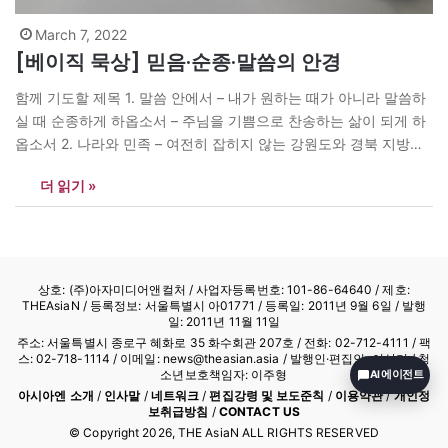
March 7, 2022
[베이직 묵상] 믿음·순종·말씀의 안경
함께 기도할 제목 1. 말씀 안에서 – 내가 원하는 때가 아니라 말씀하
실 때 순종하게 하옵소서 – 주님을 기쁨으로 찬송하는 삶이 되게 하
옵소서 2. 나라와 민족 – 여전히 잡히지 않는 강원도와 경북 지방의
불길이 속히 잡히게 하시고 특별히 소방공무원들을 지켜주옵소서 –
더 읽기 »
북한이 주변국의 위협이 되는 것이 아니라 평화의 선택을 하게 하옵
소서…
상호: (주)아자미디어앤컬처 /
사업자등록번호: 101-86-64640
/ 제호:
THEAsiaN / 등록정보: 서울특별시 아01771 / 등록일: 2011년 9월 6일 / 발행
일: 2011년 11월 11일
주소: 서울특별시 종로구 혜화로 35 화수회관 207호 / 전화: 02-712-4111 /
팩
스: 02-718-1114
/ 이메일: news@theasian.asia / 발행인·편집인: 이상기 / 청
소년보호책임자: 이주형
AI 에이전트
아시아엔 소개
/
인사말
/
네트워크
/
편집강령 및 보도준칙
/
이용약관
/
개인정
보취급방침
/
CONTACT US
© Copyright
2026
, THE AsiaN ALL RIGHTS RESERVED