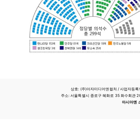
상호: (주)아자미디어앤컬처 /
사업자등록번호
주소: 서울특별시 종로구 혜화로 35 화수회관 207호 
아시아엔 