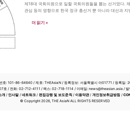
제18대 국회의원으로 일할 국회의원들을 뽑는 선거였다. 제
관심 등의 영향으로 한국 정규 총선거 뿐 아니라 대선과 지
은 투표율을…
더 읽기 »
: 101-86-64640
/ 제호: THEAsiaN / 등록정보: 서울특별시 아01771 / 등록일: 20
/ 전화: 02-712-4111 /
팩스: 02-718-1114
/ 이메일: news@theasian.asi
소개
/
인사말
/
네트워크
/
편집강령 및 보도준칙
/
이용약관
/
개인정보취급방침
/
CO
© Copyright
2026
, THE AsiaN ALL RIGHTS RESERVED