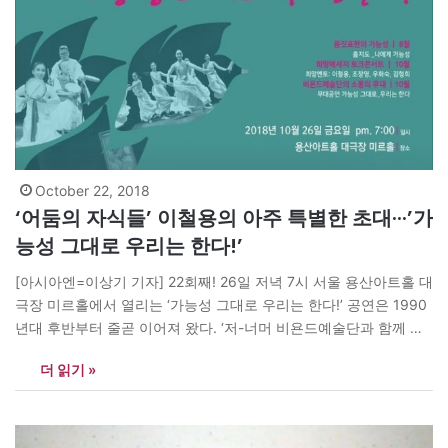
October 22, 2018
‘어둠의 자식들’ 이철용의 아주 특별한 초대···’가
능성 그대로 우리는 한다!’
[아시아엔=이상기 기자] 22회째! 26일 저녁 7시 서울 용산아트홀 대
극장 미르홀에서 열리는 ‘가능성 그대로 우리는 한다!’ 공연은 1990
년대 후반부터 줄곧 이어져 왔다. ‘저-너머 비욘드예술단과 함께 하
는’이란 수식어가 붙은 공연은 <어둠의 자식들> <꼬방동네 사람들>
더 읽기 »
작가 이철용씨가 노래를 부르고, 발달장애인들이 춤 추며, 장애인 화
가가 무대 위에서 그림을 그린다. 또 시각장애인 학생들은 하모니카
합주로…