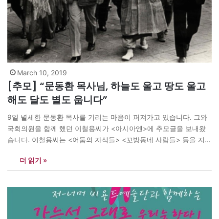
March 10, 2019
[추모] “문동환 목사님, 하늘도 울고 땅도 울고
해도 달도 별도 웁니다”
9일 별세한 문동환 목사를 기리는 마음이 퍼져가고 있습니다. 그와
국회의원을 함께 했던 이철용씨가 <아시아엔>에 추모글을 보내왔
습니다. 이철용씨는 <어둠의 자식들> <꼬방동네 사람들> 등을 지은
대표적인 빈민운동가 출신입니다. <편집자> 하늘도 울고 땅도 울
더 읽기 »
고 해도 달도 별도 웁니다 하나님이 부르심을 받은 비보에 세상도 마
냥 흐느낍니다 민주화운동의 대부! 민중운동의 선지자! 민중교육의
예언자! 물샐 틈없는 민주주의로 무장한 가난한 이들의 진정한목
자! 무슨 말로도…