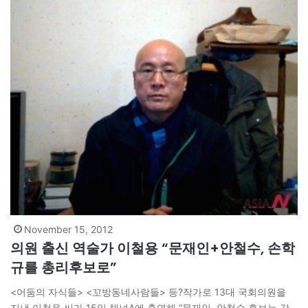
November 15, 2012
의원 출신 역술가 이철용 “문재인+안철수, 손학
규를 총리후보로”
<어둠의 자식들> <꼬방동네사람들> 등?작가로 13대 국회의원을
지낸 이철용 씨가 15일 채널A에 출연해 “문재인, 안철수 후보는 각