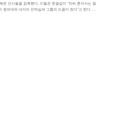
일해온 인사들을 접촉했다. 이들은 한결같이 “차씨 혼자서는 절
특히 청와대와 내각의 친박실세 그룹의 도움이 컸다”고 한다. <