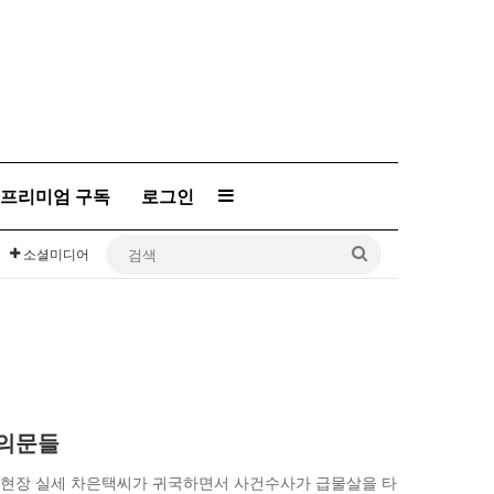
프리미엄 구독
로그인
Sidebar
검
소셜미디어
색
 의문들
단’ 현장 실세 차은택씨가 귀국하면서 사건수사가 급물살을 타