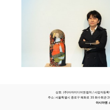
상호: (주)아자미디어앤컬처 /
사업자등록번호
주소: 서울특별시 종로구 혜화로 35 화수회관 207호 
아시아엔 