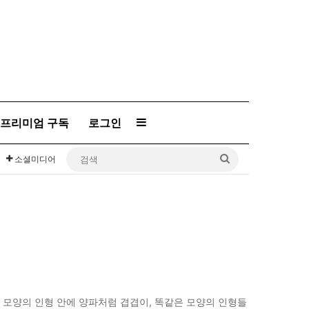
프리미엄 구독
로그인
Sidebar
검
소셜미디어
색
걀 모양의 인형 안에 양파처럼 겹겹이, 똑같은 모양의 인형들