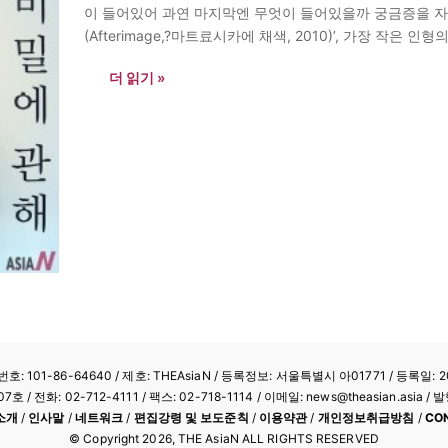
이 들어있어 과연 마지막엔 무엇이 들어있을까 궁금증을 자
(Afterimage,?마트료시카에 채색, 2010)’, 가장 작은 
적인 여성을 상징하는 머릿수건을 두른 농촌…
더 읽기 »
: 101-86-64640
/ 제호: THEAsiaN / 등록정보: 서울특별시 아01771 / 등록일: 20
/ 전화: 02-712-4111 /
팩스: 02-718-1114
/ 이메일: news@theasian.asi
소개
/
인사말
/
네트워크
/
편집강령 및 보도준칙
/
이용약관
/
개인정보취급방침
/
CO
© Copyright
2026
, THE AsiaN ALL RIGHTS RESERVED