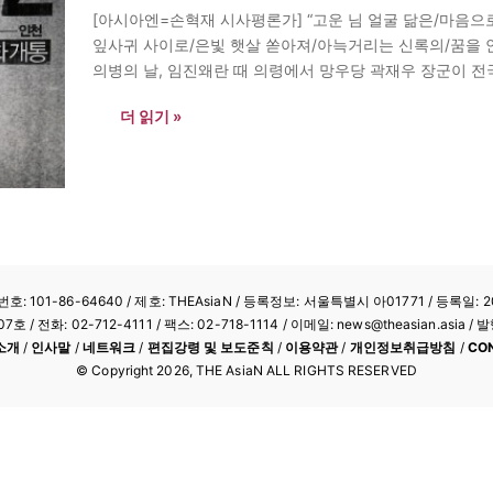
[아시아엔=손혁재 시사평론가] “고운 님 얼굴 닮은/마음
잎사귀 사이로/은빛 햇살 쏟아져/아늑거리는 신록의/꿈을 안고/
의병의 날, 임진왜란 때 의령에서 망우당 곽재우 장군이 전
다가 2010년 오늘을 ‘의병의 날’(국가기념일)로 정함 6월 1
더 읽기 »
: 101-86-64640
/ 제호: THEAsiaN / 등록정보: 서울특별시 아01771 / 등록일: 20
/ 전화: 02-712-4111 /
팩스: 02-718-1114
/ 이메일: news@theasian.asi
소개
/
인사말
/
네트워크
/
편집강령 및 보도준칙
/
이용약관
/
개인정보취급방침
/
CO
© Copyright
2026
, THE AsiaN ALL RIGHTS RESERVED