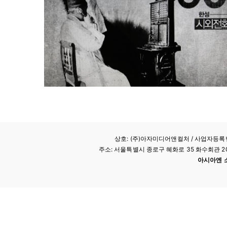
상호: (주)아자미디어앤컬처 /
사업자등록번호
주소: 서울특별시 종로구 혜화로 35 화수회관 207호 
아시아엔 