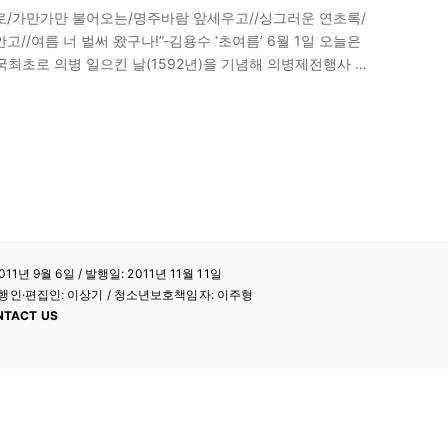
으로/가만가만 불어오는/명주바람 앞세우고//싱그러운 연초록/
/여름 너 벌써 왔구나!”-김용수 ‘초여름’ 6월 1일 오늘은
국최초로 의병 일으킨 날(1592년)을 기념해 의병제전행사 하
일 오늘은 국제아동의 날 1270(고려 원종 11) 삼별초…
11년 9월 6일 / 발행일: 2011년 11월 11일
a / 발행인·편집인: 이상기 / 청소년보호책임자: 이주형
NTACT US