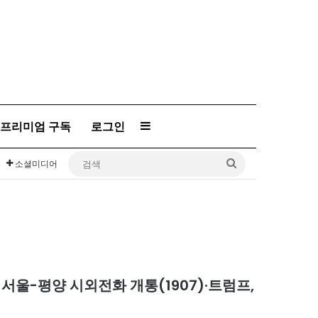
프리미엄 구독
로그인
Sidebar
검
소셜미디어
색
서울-평양 시외전화 개통(1907)·트럼프,