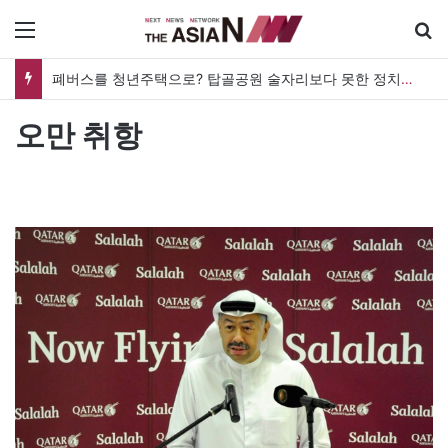
메뉴
폐버스를 청년주택으로? 탑골공원 술자리보다 못한 정치의 상상력
오만 취항