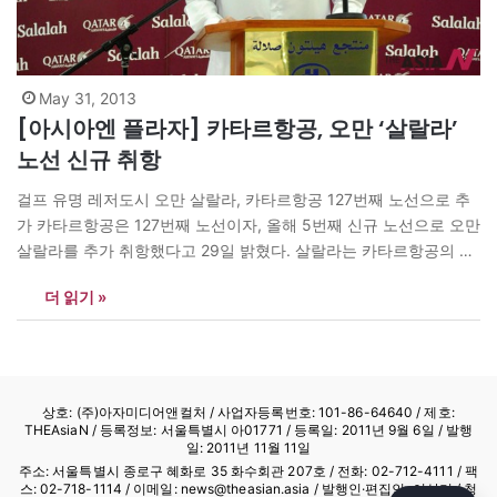
May 31, 2013
[아시아엔 플라자] 카타르항공, 오만 ‘살랄라’
노선 신규 취항
걸프 유명 레저도시 오만 살랄라, 카타르항공 127번째 노선으로 추
가 카타르항공은 127번째 노선이자, 올해 5번째 신규 노선으로 오만
살랄라를 추가 취항했다고 29일 밝혔다. 살랄라는 카타르항공의 첫
번째 오만 노선인 무스카트에 이은 두 번째 오만 노선으로, 카타르
더 읽기 »
수도 도하에서 주 4회 직항 운항된다. 이로써 오만 노선은 무스카트
주 31회를 포함, 주 35회로…
상호: (주)아자미디어앤컬처 /
사업자등록번호: 101-86-64640
/ 제호:
THEAsiaN / 등록정보: 서울특별시 아01771 / 등록일: 2011년 9월 6일 / 발행
일: 2011년 11월 11일
주소: 서울특별시 종로구 혜화로 35 화수회관 207호 / 전화: 02-712-4111 /
팩
스: 02-718-1114
/ 이메일: news@theasian.asia / 발행인·편집인: 이상기 / 청