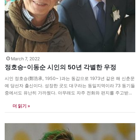
March 7, 2022
정호승-이동순 시인의 50년 각별한 우정
시인 정호승(鄭浩承, 1950~ )과는 동갑으로 1973년 같은 해 신춘문
예 당선자 출신이다. 성장한 곳도 대구라는 동일지역이라 73 동기들
중에서도 유난히 가까웠다. 아무래도 자주 전화와 편지를 주고받으
며 만나는 기회도 그만큼 잦았다. 동년배로는 정호승 시인이 유일했
더 읽기 »
지만 늘 서로 깍듯한 경어를 쓰며 편지에서도 ‘제가’라는 극진한 표
시를 했다. 그렇게 여러 해를 보내던 중 그게 무겁고…