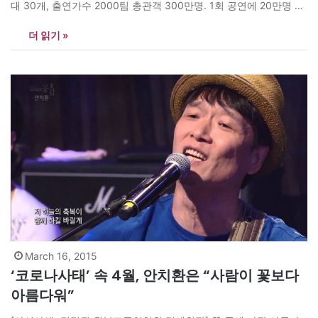
대 30개, 출연가수 2000팀 총관객 300만명. 1회 공연에 20만명 내
외. 북아프리카 모로코에서 열리는 ‘마와진’(Mawazine)이라는 콘서
더 읽기 »
트 역시 조금 작지만 엇비슷한 규모다. 브라질 리우데자네이루에서
열리는 ‘록인리오’는 4개 무대에 60만명의 관객이 모인다. 1969년
롤링스톤즈와 핑크플 로이드가 참가했던 ‘우드스탁 페스티벌’은 1회
공연…
March 16, 2015
‘코로나사태’ 속 4월, 안치환은 “사람이 꽃보다
아름다워”