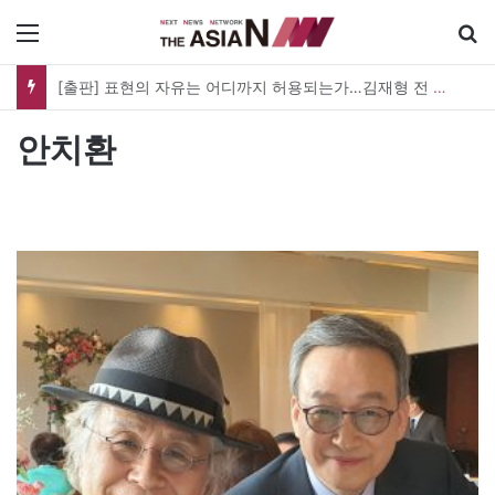
메뉴
한궁 탄생 20년, 이제 AI를 쏜다…오늘 ‘한궁의 날’ 새 도약 선언
안치환