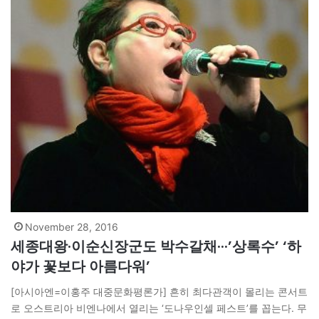
November 28, 2016
세종대왕·이순신장군도 박수갈채···’상록수’ ‘하
야가 꽃보다 아름다워’
[아시아엔=이홍주 대중문화평론가] 흔히 최다관객이 몰리는 콘서트
로 오스트리아 비엔나에서 열리는 ‘도나우인셀 페스트’를 꼽는다. 무