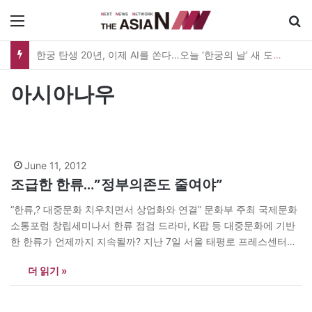
메뉴
한궁 탄생 20년, 이제 AI를 쏜다…오늘 ‘한궁의 날’ 새 도약 선언
아시아나우
June 11, 2012
조급한 한류…”정부의존도 줄여야”
“한류,? 대중문화 치우치면서 상업화와 연결” 문화부 주최 국제문화
소통포럼 창립세미나서 한류 점검 드라마, K팝 등 대중문화에 기반
한 한류가 언제까지 지속될까? 지난 7일 서울 태평로 프레스센터에
서 문화체육관광부(이하 문화부) 주최로 열린 ‘국제문화소통 포럼
더 읽기 »
(대표 최준호 한국예술종합학교 교수)’의 창립세미나에서 한류의 분
위기를 점검하는 시간을 가졌다. 발제자로 나선 이종열 인천대 행정
학과 교수는 문화현상인 한류를 두고 정부가 너무…