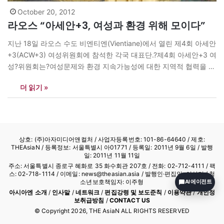
October 20, 2012
라오스 “아세안+3, 여성과 환경 위해 모이다”
지난 18일 라오스 수도 비엔티엔(Vientiane)에서 열린 제4회 아세안
+3(ACW+3) 여성위원회에 참석한 각국 대표단.?제4회 아세안+3 여
성?위원회는?여성문제와 환경 지속가능성에 대한 지역적 협력을 강
화하기 위해 열렸다. 제4회 아세안+3 여성 위원회에 참석한 대표단
더 읽기 »
이 기념촬영을 하고 있다. <사진=신화사/Thanakone Limjalearn>
상호: (주)아자미디어앤컬처 /
사업자등록번호: 101-86-64640
/ 제호:
THEAsiaN / 등록정보: 서울특별시 아01771 / 등록일: 2011년 9월 6일 / 발행
일: 2011년 11월 11일
주소: 서울특별시 종로구 혜화로 35 화수회관 207호 / 전화: 02-712-4111 /
팩
스: 02-718-1114
/ 이메일: news@theasian.asia / 발행인·편집인: 이상기 / 청
소년보호책임자: 이주형
AI 에이전트
아시아엔 소개
/
인사말
/
네트워크
/
편집강령 및 보도준칙
/
이용약관
/
개인정
보취급방침
/
CONTACT US
© Copyright
2026
, THE AsiaN ALL RIGHTS RESERVED