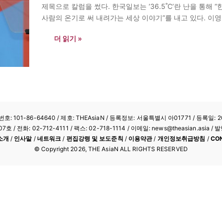
제목으로 칼럼을 썼다. 한국일보는 ‘36.5˚C’란 난을 통
사람의 온기로 써 내려가는 세상 이야기”를 내고 있다. 이영
아시아엔> 독자들께 소개한다. <편집자>…
더 읽기 »
: 101-86-64640
/ 제호: THEAsiaN / 등록정보: 서울특별시 아01771 / 등록일: 20
/ 전화: 02-712-4111 /
팩스: 02-718-1114
/ 이메일: news@theasian.asi
소개
/
인사말
/
네트워크
/
편집강령 및 보도준칙
/
이용약관
/
개인정보취급방침
/
CO
© Copyright
2026
, THE AsiaN ALL RIGHTS RESERVED