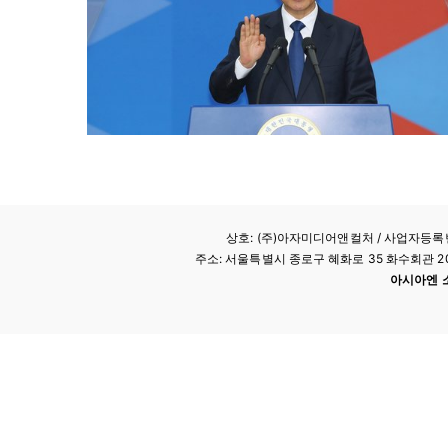
상호: (주)아자미디어앤컬처 /
사업자등록번호
주소: 서울특별시 종로구 혜화로 35 화수회관 207호 
아시아엔 