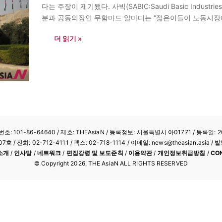
다는 주장이 제기됐다. 사빅(SABIC:Saudi Basic Indust
분과 공동의장인 무함마드 알마디는 “젊은이들이 노동시장에
부를 시키면 실업 문제 해결에 도움이 될 것”이라며 “군 
더 읽기 »
: 101-86-64640
/ 제호: THEAsiaN / 등록정보: 서울특별시 아01771 / 등록일: 20
/ 전화: 02-712-4111 /
팩스: 02-718-1114
/ 이메일: news@theasian.asi
소개
/
인사말
/
네트워크
/
편집강령 및 보도준칙
/
이용약관
/
개인정보취급방침
/
CO
© Copyright
2026
, THE AsiaN ALL RIGHTS RESERVED