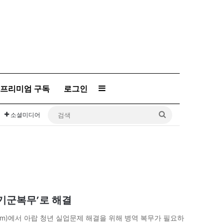
프리미엄 구독
로그인
Sidebar
검
소셜미디어
색
단기군복무’로 해결
orum)에서 아랍 청년 실업문제 해결을 위해 병역 복무가 필요하