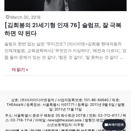
March 30, 2018
[김희봉의 21세기형 인재 76] 슬럼프, 잘 극복
하면 약 된다
슬럼프 한번 없는 삶은 ‘무미건조’? [아시아엔=김희봉 현대자동차
인재개발원, 교육공학박사] ‘무엇인가 이상하다’, ‘예전과 다르다’, ‘요
즘 들어 문제가 있는 것 같다’, ‘힘든 것 같다’, ‘잘 못하는 것 같다’ 등
과 같은 말을 당신 스스로 내뱉거나 주변인들로부터 듣고 있다면 당
더 읽기 »
신은 어쩌면 슬럼프에 빠졌을 수도 있다. 슬럼프란 자신의 실력이 일
시적으로 정체되거나 갑자기 성적이나 성과가 부진해지는…
상호: (주)아자미디어앤컬처 /
사업자등록번호: 101-86-64640
/ 제호:
THEAsiaN / 등록정보: 서울특별시 아01771 / 등록일: 2011년 9월 6일 / 발행
일: 2011년 11월 11일
주소: 서울특별시 종로구 혜화로 35 화수회관 207호 / 전화: 02-712-4111 /
팩
스: 02-718-1114
/ 이메일: news@theasian.asia / 발행인·편집인: 이상기 / 청
소년보호책임자: 이주형
AI 에이전트
아시아엔 소개
/
인사말
/
네트워크
/
편집강령 및 보도준칙
/
이용약관
/
개인정