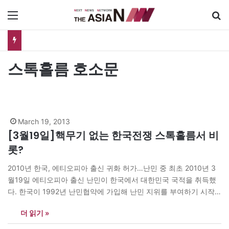
메뉴
[공인 보도의 새 기준②] 공인은 실제 재판에서 얼마나 보호받나…명예훼손과 사생활 보도의 경계
스톡홀름 호소문
March 19, 2013
[3월19일]핵무기 없는 한국전쟁 스톡홀름서 비
롯?
2010년 한국, 에티오피아 출신 귀화 허가…난민 중 최초 2010년 3
월19일 에티오피아 출신 난민이 한국에서 대한민국 국적을 취득했
다. 한국이 1992년 난민협약에 가입해 난민 지위를 부여하기 시작
한 이후 처음 있는 일이다. 이날 한국 법무부 출입국·외국인정책본부
더 읽기 »
는 에티오피아 출신 난민 신분인 38세의 A씨에게 귀화 허가를 해 한
국 국적을 부여했다. 법무부는 이날 오후 그에게 귀화증서를…