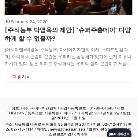
February 24, 2020
[주식농부 박영옥의 제안] ‘슈퍼주총데이’ 다양
하게 할 수 없을까?
[아시아엔=박영옥 주식농부, 아시아기자협회 이사, 스마트인컴 대
표] 주식회사 존립의 근간은 우리라는 공동체가 있기에 존재 이유나
가치가 있다. 넓은 의미로 주식회사는 우리의 삶의 근간이고 세금의
원천이다. 자유시장경제의 두 주체인 가계와 국가는 기업 발전을 토
더 읽기 »
대로 성장·발전한다. 따라서 기업의 사회적 책임과 경제적 책임까지
대두되고 있다. 주식회사 제도는 증권시장과 더불어 인간이 만들어
낸 최고의 공유시스템이다.…
상호: (주)아자미디어앤컬처 /
사업자등록번호: 101-86-64640
/ 제호:
THEAsiaN / 등록정보: 서울특별시 아01771 / 등록일: 2011년 9월 6일 / 발행
일: 2011년 11월 11일
주소: 서울특별시 종로구 혜화로 35 화수회관 207호 / 전화: 02-712-4111 /
팩
스: 02-718-1114
/ 이메일: news@theasian.asia / 발행인·편집인: 이상기 / 청
소년보호책임자: 이주형
AI 에이전트