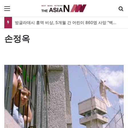
메뉴
방글라데시 홍역 비상, 5개월 간 어린이 860명 사망 “백신 조달 시스템 변경이 화근”
손정옥