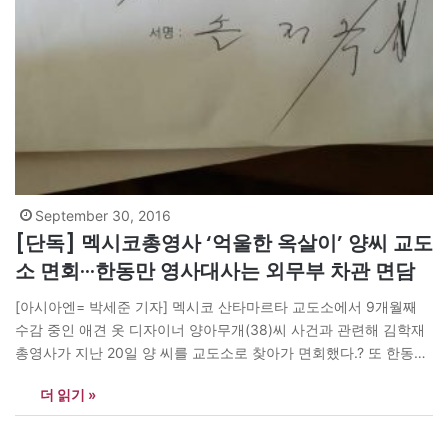
September 30, 2016
[단독] 멕시코총영사 ‘억울한 옥살이’ 양씨 교도
소 면회···한동만 영사대사는 외무부 차관 면담
[아시아엔= 박세준 기자] 멕시코 산타마르타 교도소에서 9개월째
수감 중인 애견 옷 디자이너 양아무개(38)씨 사건과 관련해 김학재
총영사가 지난 20일 양 씨를 교도소로 찾아가 면회했다.? 또 한동만
외교부 재외동포영사대사는 28일 멕시코연방정부 외무부 차관을
더 읽기 »
면담해 양씨의 재판이 정해진 기한 내에 공정하게 이뤄지도록 당부
한 것으로 알려졌다. 이와 함께 한 대사와 함께 현지에 도착한…