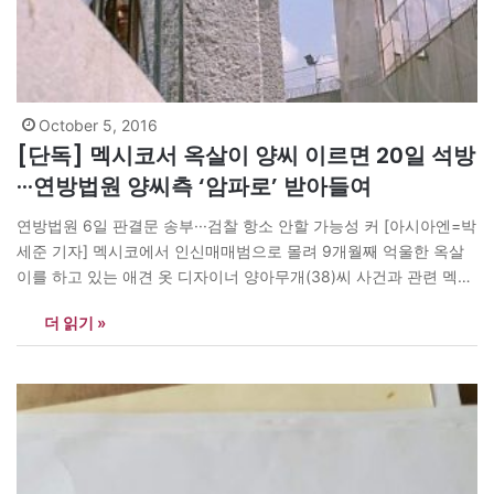
October 5, 2016
[단독] 멕시코서 옥살이 양씨 이르면 20일 석방
···연방법원 양씨측 ‘암파로’ 받아들여
연방법원 6일 판결문 송부···검찰 항소 안할 가능성 커 [아시아엔=박
세준 기자] 멕시코에서 인신매매범으로 몰려 9개월째 억울한 옥살
이를 하고 있는 애견 옷 디자이너 양아무개(38)씨 사건과 관련 멕시
코 연방법원이 이 사건 관련 암파로(이의제기, 수사기관의 구속 기
더 읽기 »
소가 적법했는지를 다투는 법적절차)를 받아들였다고 법원 공식게
시판에 지난 4일(현지시각) 공고했다. 연방법원의 암파로 판결문은
6일(현지시각) 양씨 변호인인 미겔 앙헬…