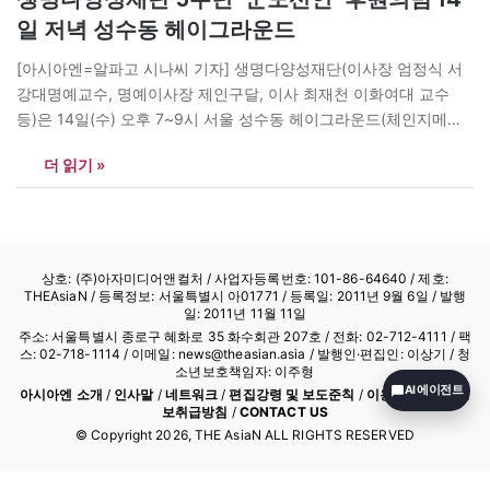
일 저녁 성수동 헤이그라운드
[아시아엔=알파고 시나씨 기자] 생명다양성재단(이사장 엄정식 서
강대명예교수, 명예이사장 제인구달, 이사 최재천 이화여대 교수
등)은 14일(수) 오후 7~9시 서울 성수동 헤이그라운드(체인지메이
커스)에서 창립 5주년 기념행사를 연다. 기념식에선 ‘군도선언’과 함
더 읽기 »
께 장사익 음악인, 강형욱 동물행동전문가, 신아영 아나운서가 참여
한다. 재즈연주 이현수 트리오가 축하공연을 맡는다. 한편 ‘군도 선
언’ 참가 후원금은 5만원이며 후원 계좌 신한은행 100-029-
366545 재단법인 생명다양성재단.…
상호: (주)아자미디어앤컬처 /
사업자등록번호: 101-86-64640
/ 제호:
THEAsiaN / 등록정보: 서울특별시 아01771 / 등록일: 2011년 9월 6일 / 발행
일: 2011년 11월 11일
주소: 서울특별시 종로구 혜화로 35 화수회관 207호 / 전화: 02-712-4111 /
팩
스: 02-718-1114
/ 이메일: news@theasian.asia / 발행인·편집인: 이상기 / 청
소년보호책임자: 이주형
AI 에이전트
아시아엔 소개
/
인사말
/
네트워크
/
편집강령 및 보도준칙
/
이용약관
/
개인정
보취급방침
/
CONTACT US
© Copyright
2026
, THE AsiaN ALL RIGHTS RESERVED