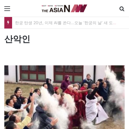
메뉴
한궁 탄생 20년, 이제 AI를 쏜다…오늘 ‘한궁의 날’ 새 도약 선언
산악인