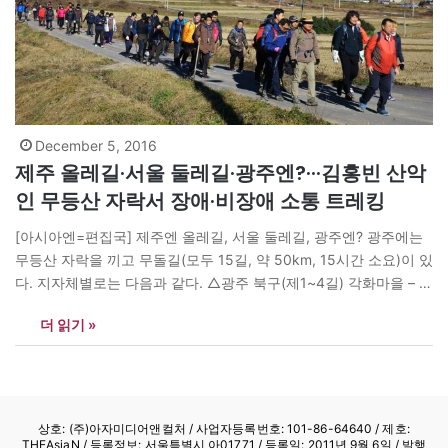
December 5, 2016
제주 올레길·서울 둘레길·광주엔?···김홍빈 산악
인 무등산 자락서 장애·비장애 소통 트레킹
[아시아엔=편집국] 제주엔 올레길, 서울 둘레길, 광주엔? 광주에는
무등산 자락을 끼고 무돌길(모두 15길, 약 50km, 15시간 소요)이 있
다. 지자체별로는 다음과 같다. △광주 북구(제1~4길) 각화마을 – 신
촌마을 – 등촌마을 – 배재마을 – 금정촌 – 금곡리 – 평촌리 – 동림 △
더 읽기 »
전남 담양(제4~6길) 반석 – 연천리 – 산음 – 정곡리 – 경상리 – 무동
리…
상호: (주)아자미디어앤컬처 /
사업자등록번호: 101-86-64640
/ 제호:
THEAsiaN / 등록정보: 서울특별시 아01771 / 등록일: 2011년 9월 6일 / 발행