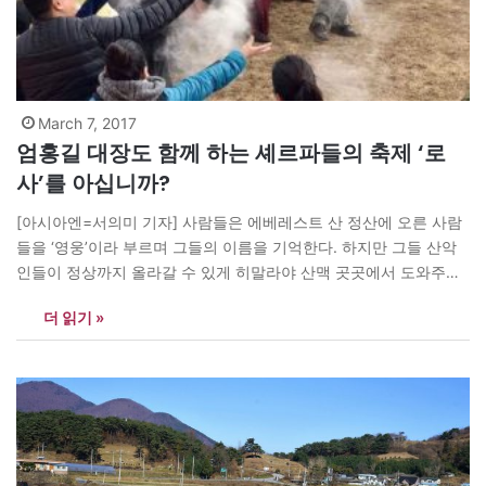
March 7, 2017
엄홍길 대장도 함께 하는 셰르파들의 축제 ‘로
사’를 아십니까?
[아시아엔=서의미 기자] 사람들은 에베레스트 산 정산에 오른 사람
들을 ‘영웅’이라 부르며 그들의 이름을 기억한다. 하지만 그들 산악
인들이 정상까지 올라갈 수 있게 히말라야 산맥 곳곳에서 도와주는
셰르파족의 존재는 잘 모른다. 셰르파들은 대부분 등산가들이다. 그
더 읽기 »
들은 선천적으로 ‘슈퍼체질’을 지니고 있으며 고산지대의 저산소 환
경에서도 일상생활이 가능하다. 어린이들도 산맥에서 태어나서인지
보통사람이 호흡곤란을 겪을 정도의 고도에서도 힘차게…