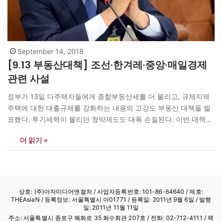
September 14, 2018
[9.13 부동산대책] 조선·한겨레·중앙·매일경제
관련 사설
정부가 13일 다주택자들에게 종합부동산세를 더 물리고, 규제지역
주택에 대한 대출규제를 강화하는 내용의 고강도 부동산 대책을 발
표했다. 투기세력이 몰리던 청약제도도 대폭 손질된다. 이번 대책은
다주택자들의 부담을 늘리고, 재테크 수단으로 집을 구입하는 수요
더 읽기 »
를 잡는 데는 효과가 있을 것으로 평가되고 있다. 하지만 국회 입법
화 등 집값 안정화까지는 넘어야 할 산도 많다고 전문가들은 말한다.
…
상호: (주)아자미디어앤컬처 /
사업자등록번호: 101-86-64640
/ 제호:
THEAsiaN / 등록정보: 서울특별시 아01771 / 등록일: 2011년 9월 6일 / 발행
일: 2011년 11월 11일
주소: 서울특별시 종로구 혜화로 35 화수회관 207호 / 전화: 02-712-4111 /
팩