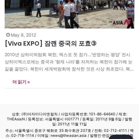
May 9, 2012
[Viva EXPO] 잠깬 중국의 포효③
2010년 상하이박람회 북한, 엑스포 첫 참가…‘번영하는 평양’ 전시
상하이엑스포에는 중국과 ‘형제 나라’를 자처하는 북한이 참가해 눈
길을 끌었다. 북한이 세계박람회에 참석한 것은 사상 최초였다. 북한
은 2007년 7월 상하이 엑스포 참가를 결정한 이래 조선 상공 회의소
더 읽기 »
를 주축으로 대표단을 파견하여 상하이 엑스포 조직위원회와 협의
를 벌였다. 북한은 중국 정부의 적극적인 협력 아래 ‘번영하는 평
양’이라는…
상호: (주)아자미디어앤컬처 /
사업자등록번호: 101-86-64640
/ 제호:
THEAsiaN / 등록정보: 서울특별시 아01771 / 등록일: 2011년 9월 6일 / 발행
일: 2011년 11월 11일
주소: 서울특별시 종로구 혜화로 35 화수회관 207호 / 전화: 02-712-4111 /
팩
스: 02-718-1114
/ 이메일: news@theasian.asia / 발행인·편집인: 이상기 / 청