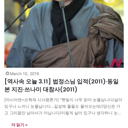
March 10, 2019
[역사속 오늘 3.11] 법정스님 입적(2011)·동일
본 지진·쓰나미 대참사(2011)
[아시아엔=손혁재 시사평론가] “햇빛이 너무 맑아 눈물납니다/살아
있구나 느끼니 눈물납니다…길섶에 풀들도 돌아오는데//당신은 가
고 그리움만 남아서가 아닙니다/이렇게 살아 있구나 생각하니 눈물
납니다”-도종환 ‘다시 오는 봄’ “장례식을 하지 마라. 수의도 짜지 마
더 읽기 »
라. 평소 입던 무명옷을 입혀라. 관도 짜지 마라. 강원도 오두막의 대