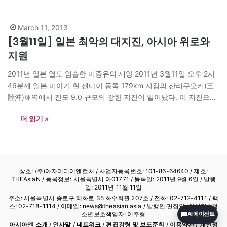
나무 평상 위에 내 몸을 놓고 다비해라. 사리도 찾지 마라. 남은 재는
오두막…
March 11, 2013
[3월11일] 일본 최악의 대지진, 아시아 위로와
지원
2011년 일본 열도 엄습한 미증유의 재앙 2011년 3월11일 오후 2시
46분께 일본 미야기 현 센다이 동쪽 179km 지점의 산리쿠오키(三
陸沖)해역에서 진도 9.0 규모의 강한 지진이 일어났다. 이 지진으로
도호쿠 지방과 간토 지방의 대부분은 물론 홋카이도, 주에쓰 지방 및
더 읽기 »
나가노 현 등지에서도 강한 진동과 함께 큰 혼란이 일어났다. 이 지
진으로 ‘쓰나미(Tsunami)’로 불리는 지진…
상호: (주)아자미디어앤컬처 /
사업자등록번호: 101-86-64640
/ 제호:
THEAsiaN / 등록정보: 서울특별시 아01771 / 등록일: 2011년 9월 6일 / 발행
일: 2011년 11월 11일
주소: 서울특별시 종로구 혜화로 35 화수회관 207호 / 전화: 02-712-4111 /
팩
스: 02-718-1114
/ 이메일: news@theasian.asia / 발행인·편집인: 이상기 / 청
소년보호책임자: 이주형
AI 에이전트
아시아엔 소개
/
인사말
/
네트워크
/
편집강령 및 보도준칙
/
이용약관
/
개인정