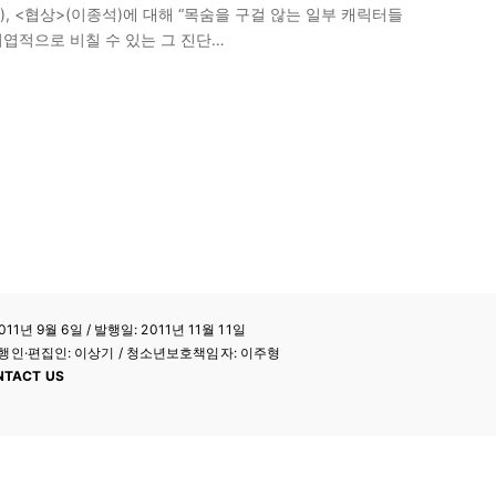
), <협상>(이종석)에 대해 “목숨을 구걸 않는 일부 캐릭터들
지엽적으로 비칠 수 있는 그 진단
)은 지금도 유효하다. 세 영화 중 <안시성>을 제외하고는 손익분기점을 넘
11년 9월 6일 / 발행일: 2011년 11월 11일
a / 발행인·편집인: 이상기 / 청소년보호책임자: 이주형
NTACT US