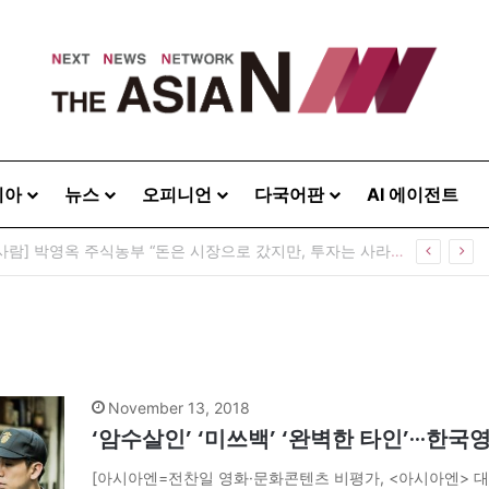
시아
뉴스
오피니언
다국어판
AI 에이전트
[이상기가 만난 사람] 박영옥 주식농부 “돈은 시장으로 갔지만, 투자는 사라지고 거래만 남았다”
November 13, 2018
‘암수살인’ ‘미쓰백’ ‘완벽한 타인’···한
[아시아엔=전찬일 영화·문화콘텐츠 비평가, <아시아엔> 