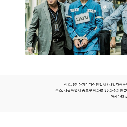
상호: (주)아자미디어앤컬처 /
사업자등록번호
주소: 서울특별시 종로구 혜화로 35 화수회관 207호 
아시아엔 